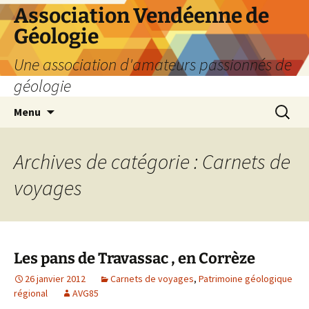
Aller
Association Vendéenne de
au
Géologie
contenu
Une association d'amateurs passionnés de
géologie
Recherc
Menu
Archives de catégorie : Carnets de
voyages
Les pans de Travassac , en Corrèze
26 janvier 2012
Carnets de voyages
,
Patrimoine géologique
régional
AVG85