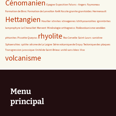
Cénomanien
Epagne
Exposition Faluns - Angers
Faymoreau
Formation de Binic
Formation de Lanvollon
forêt fossile
granite
granitoïdes
Hermenault
Hettangien
Houiller
ichnites
ichnogenres
Ichthyosarcolites
ignimbrites
lamprophyre
Le Chenaillet
Mervent
Minéralogie
orthogneiss
Paléovolcanisme vendéen
rhyolite
phtanites
Pissotte
Queyras
Roc-Cervelle
Saint-Laurs
sanidine
Sphaerulites
spilite
séisme de La Laigne
Série volcanique de Erquy
Tectonique des plaques
Transgression jurassique
Unité de Saint-Brieuc
unité sans blocs
Viso
volcanisme
Menu
principal