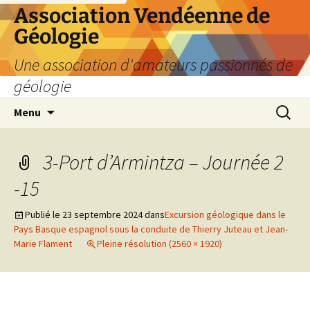
Aller
Association Vendéenne de
au
Géologie
contenu
Une association d'amateurs passionnés de
géologie
Recherc
Menu
3-Port d’Armintza – Journée 2
-15
Publié le
23 septembre 2024
dans
Excursion géologique dans le
Pays Basque espagnol sous la conduite de Thierry Juteau et Jean-
Marie Flament
Pleine résolution (2560 × 1920)