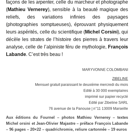
façons de les arpenter, celle du marcheur et photographe
(
Mathieu Vernerey
), sensible à la beauté magique des
reliefs, des variations infinies des paysages
(photographies somptueuses), éprouvant physiquement
leurs aspérités, celle du scientifique (
Michel
Corsini
), qui
décèle les strates de l’histoire des pierres à travers leur
analyse, celle de l’alpiniste féru de mythologie,
François
Labande
. C’est très beau !
MARYVONNE COLOMBANI
ZIBELINE
Mensuel gratuit paraissant le deuxième mercredi du mois
Edité à 30 000 exemplaires
imprimé sur papier recyclé
Edité par Zibeline SARL
76 avenue de la Panouse | n°11 13009 Marseille
Aux éditions du Fournel – photos Mathieu Vernerey – textes
Michel
orsini et Jean-Olivier Majastre – préface François Labande
– 96 pages
– 20×22 – quadrichromie, reliure cartonnée – 19 euros