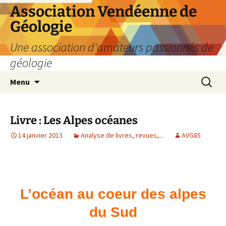
Aller
Association Vendéenne de
au
Géologie
contenu
Une association d'amateurs passionnés de
géologie
Recherc
Menu
Livre : Les Alpes océanes
14 janvier 2013
Analyse de livres, revues,...
AVG85
L’océan au coeur des alpes
du Sud