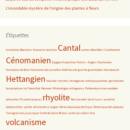
L’insondable mystère de l’origine des plantes à fleurs
Étiquettes
Cantal
Animation Beautour
Araucaria
barytine
cartes détaillées
Cisaillement
Cénomanien
Epagne
Exposition Faluns - Angers
Faymoreau
Formation de Binic
Formation de Lanvollon
forêt fossile
granite
granitoïdes
Hermenault
Hettangien
Houiller
ichnites
ichnogenres
Ichthyosarcolites
ignimbrites
lamprophyre
Le Chenaillet
Mervent
Minéralogie
orthogneiss
Paléovolcanisme vendéen
rhyolite
phtanites
Pissotte
Queyras
Roc-Cervelle
Saint-Laurs
sanidine
Sphaerulites
spilite
séisme de La Laigne
Série volcanique de Erquy
Tectonique des plaques
Transgression jurassique
Unité de Saint-Brieuc
unité sans blocs
Viso
volcanisme