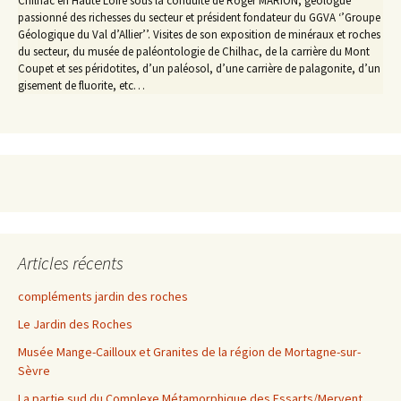
Chilhac en Haute Loire sous la conduite de Roger MARION, géologue
passionné des richesses du secteur et président fondateur du GGVA ‘’Groupe
Géologique du Val d’Allier’’. Visites de son exposition de minéraux et roches
du secteur, du musée de paléontologie de Chilhac, de la carrière du Mont
Coupet et ses péridotites, d’un paléosol, d’une carrière de palagonite, d’un
gisement de fluorite, etc…
Articles récents
compléments jardin des roches
Le Jardin des Roches
Musée Mange-Cailloux et Granites de la région de Mortagne-sur-
Sèvre
La partie sud du Complexe Métamorphique des Essarts/Mervent