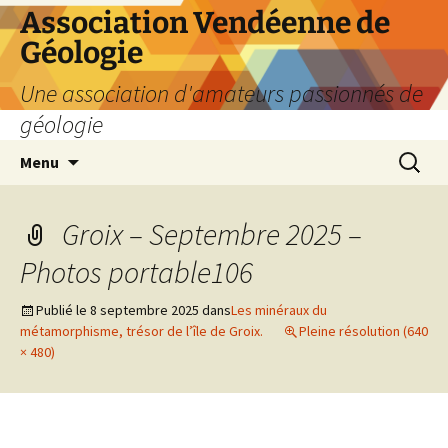
Aller
Association Vendéenne de
au
Géologie
contenu
Une association d'amateurs passionnés de
géologie
Recherc
Menu
Groix – Septembre 2025 –
Photos portable106
Publié le
8 septembre 2025
dans
Les minéraux du
métamorphisme, trésor de l’île de Groix.
Pleine résolution (640
× 480)