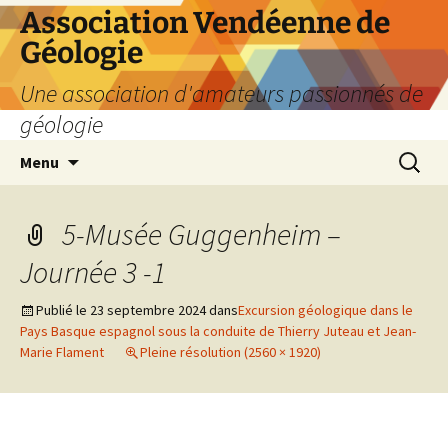
Aller
Association Vendéenne de
au
Géologie
contenu
Une association d'amateurs passionnés de
géologie
Recherc
Menu
5-Musée Guggenheim –
Journée 3 -1
Publié le
23 septembre 2024
dans
Excursion géologique dans le
Pays Basque espagnol sous la conduite de Thierry Juteau et Jean-
Marie Flament
Pleine résolution (2560 × 1920)