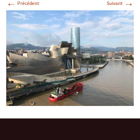
←
→
Précédent
Suivant