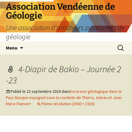
Aller
Association Vendéenne de
au
Géologie
contenu
Une association d'amateurs passionnés de
géologie
Recherc
Menu
4-Diapir de Bakio – Journée 2
-23
Publié le
23 septembre 2024
dans
Excursion géologique dans le
Pays Basque espagnol sous la conduite de Thierry Juteau et Jean-
Marie Flament
Pleine résolution (2560 × 1920)