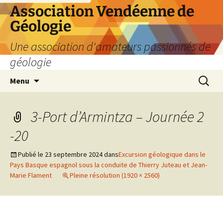
Aller
Association Vendéenne de
au
Géologie
contenu
Une association d'amateurs passionnés de
géologie
Recherc
Menu
3-Port d’Armintza – Journée 2
-20
Publié le
23 septembre 2024
dans
Excursion géologique dans le
Pays Basque espagnol sous la conduite de Thierry Juteau et Jean-
Marie Flament
Pleine résolution (1920 × 2560)