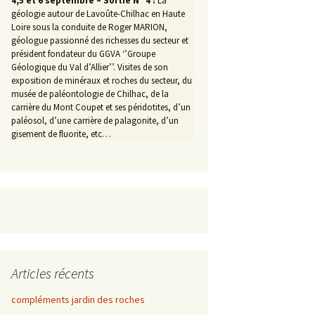
4,5 et 6 septembre – Sortie N° 4 :
La
géologie autour de Lavoûte-Chilhac en Haute
Loire sous la conduite de Roger MARION,
géologue passionné des richesses du secteur et
président fondateur du GGVA ‘’Groupe
Géologique du Val d’Allier’’. Visites de son
exposition de minéraux et roches du secteur, du
musée de paléontologie de Chilhac, de la
carrière du Mont Coupet et ses péridotites, d’un
paléosol, d’une carrière de palagonite, d’un
gisement de fluorite, etc…
Articles récents
compléments jardin des roches