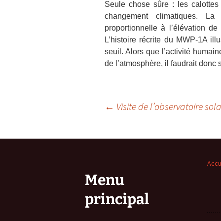
Seule chose sûre : les calottes
changement climatiques. L
proportionnelle à l’élévation d
L’histoire récrite du MWP-1A illu
seuil. Alors que l’activité huma
de l’atmosphère, il faudrait donc 
Navigation
←
Visite de l’observatoire sola
des
articles
Accu
Menu
principal