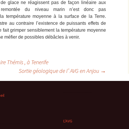
 de glace ne réagissent pas de façon linéaire aux
a remontée du niveau marin n’est donc pas
e la température moyenne à la surface de la Terre.
stre au contraire l’existence de puissants effets de
ine fait grimper sensiblement la température moyenne
se méfier de possibles débâcles à venir.
ire Thémis , à Tenerife
Sortie géologique de l’ AVG en Anjou
→
eil
L'AVG