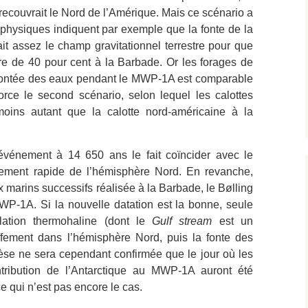
i recouvrait le Nord de l’Amérique. Mais ce scénario a
physiques indiquent par exemple que la fonte de la
ait assez le champ gravitationnel terrestre pour que
re de 40 pour cent à la Barbade. Or les forages de
a montée des eaux pendant le MWP-1A est comparable
orce le second scénario, selon lequel les calottes
moins autant que la calotte nord-américaine à la
 événement à 14 650 ans le fait coïncider avec le
fement rapide de l’hémisphère Nord. En revanche,
x marins successifs réalisée à la Barbade, le Bølling
P-1A. Si la nouvelle datation est la bonne, seule
ulation thermohaline (dont le
Gulf stream
est un
ffement dans l’hémisphère Nord, puis la fonte des
èse ne sera cependant confirmée que le jour où les
tribution de l’Antarctique au MWP-1A auront été
e qui n’est pas encore le cas.