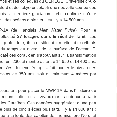
hamps et ses collègues du CEREGE (Université d’Aix-
xford et de Tokyo ont établi une nouvelle courbe des
uis la dernière glaciation : elle confirme qu’une
u des océans a bien eu lieu il y a 14 500 ans.
-1A (de l’anglais
Melt Water Pulse
). Pour le
 effectué
37 forages dans le récif de Tahiti
. Les
 profondeur, ils constituent en effet d’excellents
il du temps du niveau de la surface de l’océan. P.
até ces coraux en s’appuyant sur la transformation
horium 230, et montré qu’entre 14 650 et 14 400 ans,
e s’est déclenchée, qui a fait monter le niveau des
moins de 350 ans, soit au minimum 4 mètres par
ouraient pour placer le MWP-1A dans l’histoire du
 reconstitution des niveaux marins obtenue à partir
 les Caraïbes. Ces données suggéraient d’une part
 plus de cinq siècles plus tard, il y a 14 000 ans ;
t due à la fonte des calottes de l’hémisphère Nord, et