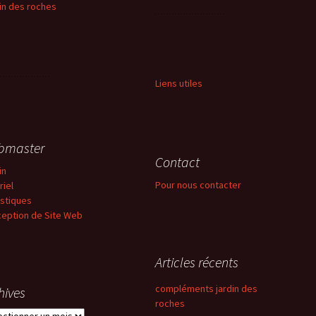
in des roches
Liens utiles
bmaster
Contact
in
Pour nous contacter
riel
istiques
eption de Site Web
Articles récents
compléments jardin des
hives
roches
ives