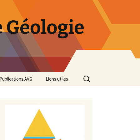
 Géologie
Rechercher :
Publications AVG
Liens utiles
Bulletins annuels
Rétrospective des 50 ans
de l’AVG
Diaporama Exposition
minéralogique AVG 2016