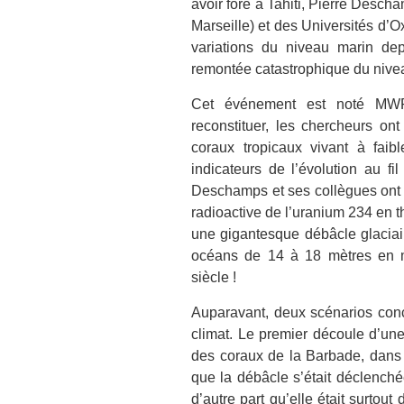
avoir foré à Tahiti, Pierre Desc
Marseille) et des Universités d’O
variations du niveau marin dep
remontée catastrophique du nivea
Cet événement est noté MWP
reconstituer, les chercheurs ont
coraux tropicaux vivant à faible
indicateurs de l’évolution au f
Deschamps et ses collègues ont d
radioactive de l’uranium 234 en t
une gigantesque débâcle glaciair
océans de 14 à 18 mètres en 
siècle !
Auparavant, deux scénarios conc
climat. Le premier découle d’une
des coraux de la Barbade, dans
que la débâcle s’était déclenchée
d’autre part qu’elle était surtou