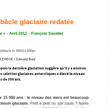
Expositions,
rences
Conférences…
bâcle glaciaire redatée
Galerie de photos
Roches
Diaporamas
Lames mince
 » – Avril 2012 – François Savatier
Galerie de vidéos
Minéraux
Cartes – schémas –
Inventaire d
Echelles des temps
vendéens
CEREGE / Edouard Bard
puis la dernière glaciation suggère qu’il y a environ
Carnets de voyages
Fossiles
s calottes glaciaires antarctiques a élevé le niveau
s de 350 ans.
Analyse de livres, revues,
Paysages, af
…
Photos de g
e 15 000 ans : le niveau des mers est beaucoup
ximum glaciaire
. Petit à petit ou par sauts ? Après