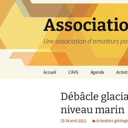
Aller
au
contenu
Associati
Une association d'amateurs pa
Accueil
L’AVG
Agenda
Activi
Qui sommes nous ?
Compt
Débâcle glacia
Nos coordonnées
Excurs
niveau marin
Nous contacter et
Travau
Adhésion
24 avril 2012
Actualités géolog
Visite
carriè