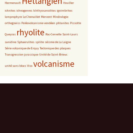
Hettangien
Hermenault
Houiller
ichnites
ichnogenres
Ichthyosarcolites
ignimbrites
lamprophyre
Le Chenaillet
Mervent
Minéralogie
orthogneiss
Paléovolcanisme vendéen
phtanites
Pissotte
rhyolite
Queyras
Roc-Cervelle
Saint-Laurs
sanidine
Sphaerulites
spilite
séisme de La Laigne
Série volcanique de Erquy
Tectonique des plaques
Transgression jurassique
Unité de Saint-Brieuc
volcanisme
unité sans blocs
Viso