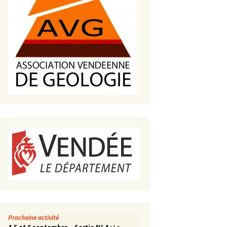
s de roches
es minéraux
fleurements
roupes
Prochaine activité