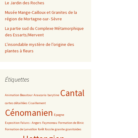
Le Jardin des Roches
Musée Mange-Cailloux et Granites de la
région de Mortagne-sur- Sèvre
La partie sud du Complexe Métamorphique
des Essarts/Mervent
L’insondable mystère de l’origine des
plantes à fleurs
Étiquettes
Cantal
Animation Beautour
Araucaria
barytine
cartes détaillées
Cisaillement
Cénomanien
Epagne
Exposition Faluns - Angers
Faymoreau
Formation de Binic
Formation de Lanvollon
forêt fossile
granite
granitoïdes