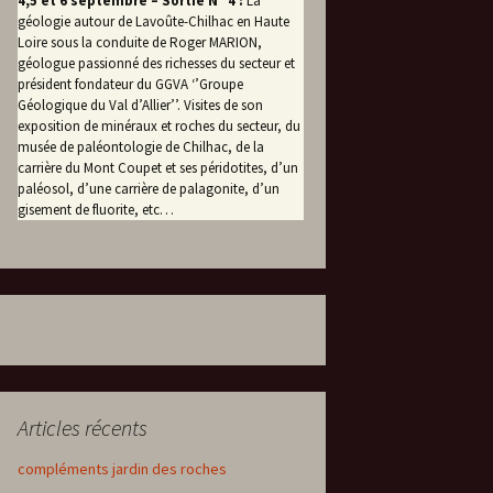
4,5 et 6 septembre – Sortie N° 4 :
La
géologie autour de Lavoûte-Chilhac en Haute
Loire sous la conduite de Roger MARION,
géologue passionné des richesses du secteur et
président fondateur du GGVA ‘’Groupe
Géologique du Val d’Allier’’. Visites de son
exposition de minéraux et roches du secteur, du
musée de paléontologie de Chilhac, de la
carrière du Mont Coupet et ses péridotites, d’un
paléosol, d’une carrière de palagonite, d’un
gisement de fluorite, etc…
Articles récents
compléments jardin des roches