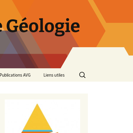
 Géologie
Rechercher :
Publications AVG
Liens utiles
Bulletins annuels
Rétrospective des 50 ans
de l’AVG
Diaporama Exposition
minéralogique AVG 2016