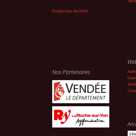
Jard
Production de l'AVG
We
Nos Partenaires
Adm
Cour
Stat
Conc
Arc
Arch