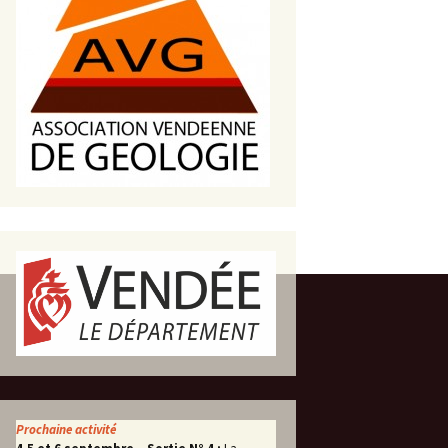
s de roches
es minéraux
fleurements
roupes
Prochaine activité