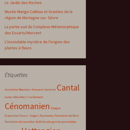
Le Jardin des Roches
Musée Mange-Cailloux et Granites de la
région de Mortagne-sur- Sèvre
La partie sud du Complexe Métamorphique
des Essarts/Mervent
L’insondable mystère de l’origine des
plantes à fleurs
Étiquettes
Cantal
Animation Beautour
Araucaria
barytine
cartes détaillées
Cisaillement
Cénomanien
Epagne
Exposition Faluns - Angers
Faymoreau
Formation de Binic
Formation de Lanvollon
forêt fossile
granite
granitoïdes