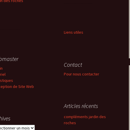
in des roches
Liens utiles
bmaster
Contact
in
Pour nous contacter
riel
istiques
eption de Site Web
Articles récents
compléments jardin des
hives
roches
ives