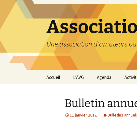
Aller
au
contenu
Associati
Une association d'amateurs pa
Accueil
L’AVG
Agenda
Activi
Qui sommes nous ?
Compt
Bulletin annue
Nos coordonnées
Excurs
11 janvier 2012
Bulletins annuel
Nous contacter et
Travau
Adhésion
Visite
carriè