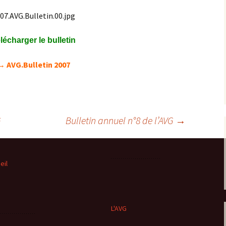
Expositions,
rences
Conférences…
lécharger le bulletin
Galerie de photos
Roches
→ AVG.Bulletin 2007
Diaporamas
Lames mince
Galerie de vidéos
Minéraux
Cartes – schémas –
Inventaire d
G
Bulletin annuel n°8 de l’AVG
→
Echelles des temps
vendéens
Carnets de voyages
Fossiles
eil
Analyse de livres, revues,
Paysages, af
…
Photos de g
L'AVG