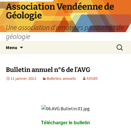
Aller
Association Vendéenne de
au
Géologie
contenu
Une association d'amateurs passionnés de
géologie
Recherc
Menu
Bulletin annuel n°6 de l’AVG
11 janvier 2012
Bulletins annuels
AVG85
Télécharger le bulletin