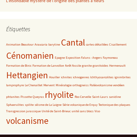
L’insondable mystère de l’origine des plantes à fleurs
Étiquettes
Cantal
Animation Beautour
Araucaria
barytine
cartes détaillées
Cisaillement
Cénomanien
Epagne
Exposition Faluns - Angers
Faymoreau
Formation de Binic
Formation de Lanvollon
forêt fossile
granite
granitoïdes
Hermenault
Hettangien
Houiller
ichnites
ichnogenres
Ichthyosarcolites
ignimbrites
lamprophyre
Le Chenaillet
Mervent
Minéralogie
orthogneiss
Paléovolcanisme vendéen
rhyolite
phtanites
Pissotte
Queyras
Roc-Cervelle
Saint-Laurs
sanidine
Sphaerulites
spilite
séisme de La Laigne
Série volcanique de Erquy
Tectonique des plaques
Transgression jurassique
Unité de Saint-Brieuc
unité sans blocs
Viso
volcanisme