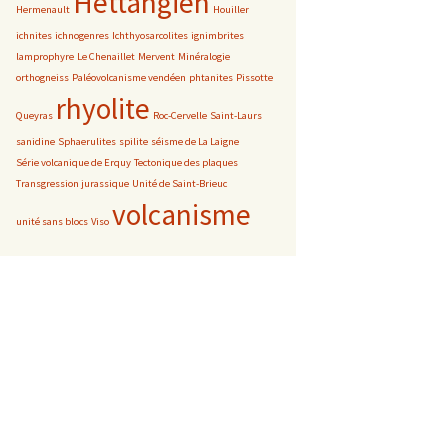
Hettangien
Hermenault
Houiller
ichnites
ichnogenres
Ichthyosarcolites
ignimbrites
lamprophyre
Le Chenaillet
Mervent
Minéralogie
orthogneiss
Paléovolcanisme vendéen
phtanites
Pissotte
rhyolite
Queyras
Roc-Cervelle
Saint-Laurs
sanidine
Sphaerulites
spilite
séisme de La Laigne
Série volcanique de Erquy
Tectonique des plaques
Transgression jurassique
Unité de Saint-Brieuc
volcanisme
unité sans blocs
Viso