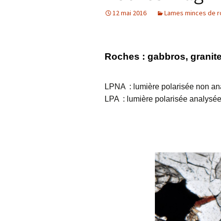
12 mai 2016
Lames minces de 
Confé
Roches : gabbros, granit
LPNA : lumière polarisée non an
LPA : lumière polarisée analysé