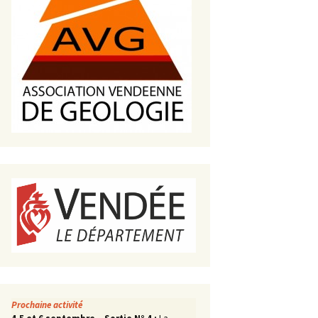
s de roches
es minéraux
fleurements
roupes
Prochaine activité