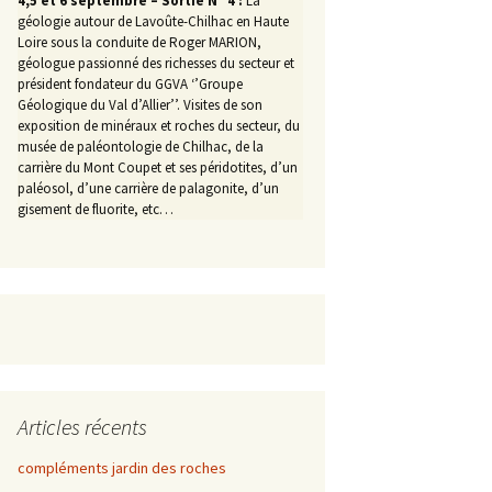
4,5 et 6 septembre – Sortie N° 4 :
La
géologie autour de Lavoûte-Chilhac en Haute
Loire sous la conduite de Roger MARION,
géologue passionné des richesses du secteur et
président fondateur du GGVA ‘’Groupe
Géologique du Val d’Allier’’. Visites de son
exposition de minéraux et roches du secteur, du
musée de paléontologie de Chilhac, de la
carrière du Mont Coupet et ses péridotites, d’un
paléosol, d’une carrière de palagonite, d’un
gisement de fluorite, etc…
Articles récents
compléments jardin des roches