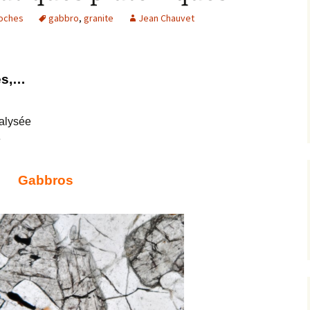
roches
gabbro
,
granite
Jean Chauvet
Expositions,
rences
Conférences…
Galerie de photos
Roches
es,…
Diaporamas
Lames mince
alysée
Galerie de vidéos
Minéraux
e
Cartes – schémas –
Inventaire d
Echelles des temps
vendéens
Gabbros
Carnets de voyages
Fossiles
Analyse de livres, revues,
Paysages, af
…
Photos de g