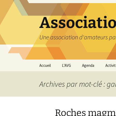
Aller
au
contenu
Associati
Une association d'amateurs pa
Accueil
L’AVG
Agenda
Activi
Qui sommes nous ?
Compt
Archives par mot-clé : g
Nos coordonnées
Excurs
Nous contacter et
Travau
Adhésion
Roches magma
Visite
carriè