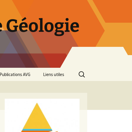
 Géologie
Rechercher :
Publications AVG
Liens utiles
Bulletins annuels
Rétrospective des 50 ans
de l’AVG
Diaporama Exposition
minéralogique AVG 2016