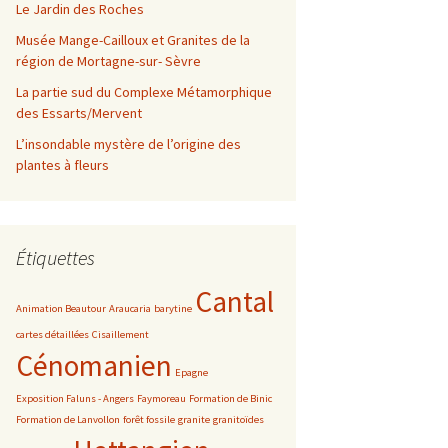
Le Jardin des Roches
Musée Mange-Cailloux et Granites de la
région de Mortagne-sur- Sèvre
La partie sud du Complexe Métamorphique
des Essarts/Mervent
L’insondable mystère de l’origine des
plantes à fleurs
Étiquettes
Cantal
Animation Beautour
Araucaria
barytine
cartes détaillées
Cisaillement
Cénomanien
Epagne
Exposition Faluns - Angers
Faymoreau
Formation de Binic
Formation de Lanvollon
forêt fossile
granite
granitoïdes