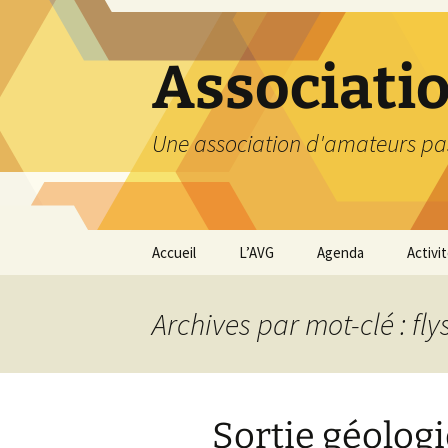
Aller
au
contenu
Associati
Une association d'amateurs pa
Accueil
L’AVG
Agenda
Activi
Qui sommes nous ?
Compt
Archives par mot-clé : fly
Nos coordonnées
Excurs
Nous contacter et
Travau
Adhésion
Sortie géologi
Visite
carriè