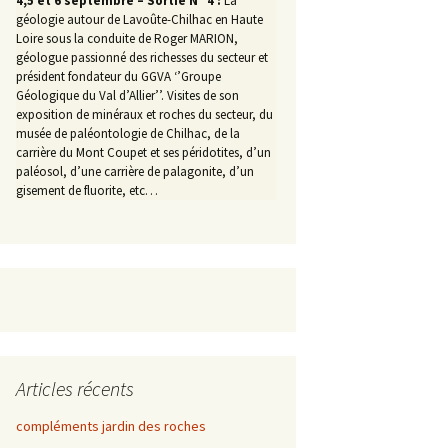
4,5 et 6 septembre – Sortie N° 4 :
La
géologie autour de Lavoûte-Chilhac en Haute
Loire sous la conduite de Roger MARION,
géologue passionné des richesses du secteur et
président fondateur du GGVA ‘’Groupe
Géologique du Val d’Allier’’. Visites de son
exposition de minéraux et roches du secteur, du
musée de paléontologie de Chilhac, de la
carrière du Mont Coupet et ses péridotites, d’un
paléosol, d’une carrière de palagonite, d’un
gisement de fluorite, etc…
Articles récents
compléments jardin des roches