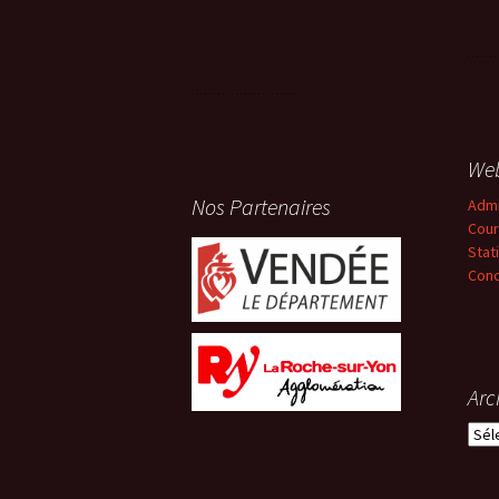
We
Nos Partenaires
Adm
Cour
Stat
Conc
Arc
Arch