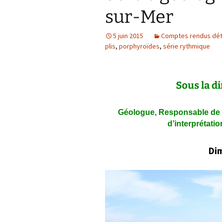
sur-Mer
Confé
5 juin 2015
Comptes rendus déta
plis
,
porphyroïdes
,
série rythmique
Sous la d
Géologue, Responsable de l
d’interprétati
Dim