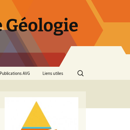
 Géologie
Rechercher :
Publications AVG
Liens utiles
Bulletins annuels
Rétrospective des 50 ans
de l’AVG
Diaporama Exposition
minéralogique AVG 2016