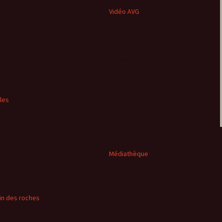
Vidéo AVG
cles
Médiathèque
in des roches