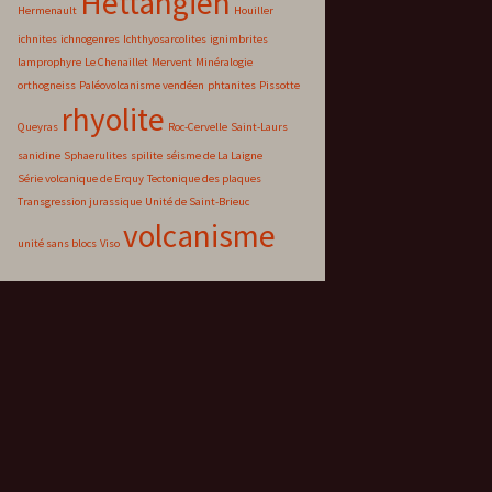
Hettangien
Hermenault
Houiller
ichnites
ichnogenres
Ichthyosarcolites
ignimbrites
lamprophyre
Le Chenaillet
Mervent
Minéralogie
orthogneiss
Paléovolcanisme vendéen
phtanites
Pissotte
rhyolite
Queyras
Roc-Cervelle
Saint-Laurs
sanidine
Sphaerulites
spilite
séisme de La Laigne
Série volcanique de Erquy
Tectonique des plaques
Transgression jurassique
Unité de Saint-Brieuc
volcanisme
unité sans blocs
Viso