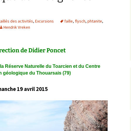
Expositions,
rences
Conférences…
illés des activités
,
Excursions
faille
,
flysch
,
phtanite
,
Galerie de photos
Roches
Hendrik Vreken
Diaporamas
Lames mince
irection de Didier Poncet
Galerie de vidéos
Minéraux
Cartes – schémas –
Inventaire d
a Réserve Naturelle du Toarcien
et du Centre
Echelles des temps
vendéens
on géologique du Thouarsais (79)
Carnets de voyages
Fossiles
anche 19 avril 2015
Analyse de livres, revues,
Paysages, af
…
Photos de g