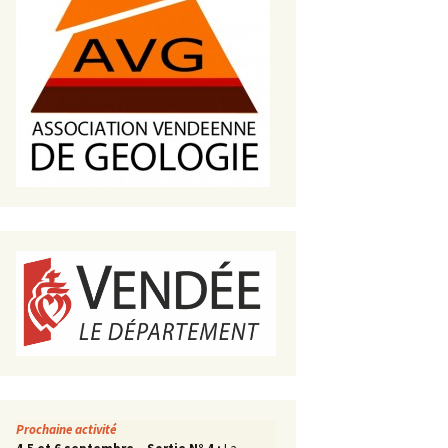
s de roches
es minéraux
fleurements
roupes
Prochaine activité