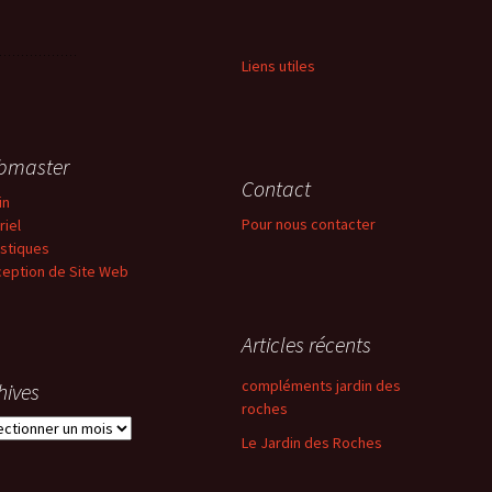
Liens utiles
bmaster
Contact
in
Pour nous contacter
riel
istiques
eption de Site Web
Articles récents
compléments jardin des
hives
roches
ives
Le Jardin des Roches