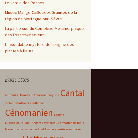
Le Jardin des Roches
Musée Mange-Cailloux et Granites de la
région de Mortagne-sur- Sèvre
La partie sud du Complexe Métamorphique
des Essarts/Mervent
L’insondable mystère de l’origine des
plantes à fleurs
Étiquettes
Cantal
Animation Beautour
Araucaria
barytine
cartes détaillées
Cisaillement
Cénomanien
Epagne
Exposition Faluns - Angers
Faymoreau
Formation de Binic
Formation de Lanvollon
forêt fossile
granite
granitoïdes