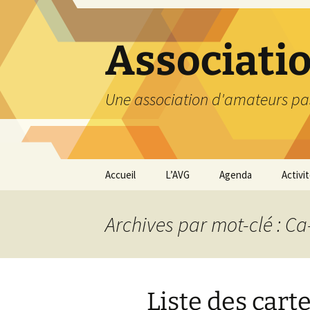
Aller
au
contenu
Associati
Une association d'amateurs pa
Accueil
L’AVG
Agenda
Activi
Qui sommes nous ?
Compt
Archives par mot-clé : Ca
Nos coordonnées
Excurs
Nous contacter et
Travau
Adhésion
Liste des cart
Visite
carriè