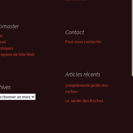
bmaster
Contact
in
Pour nous contacter
riel
istiques
eption de Site Web
Articles récents
compléments jardin des
hives
roches
ives
Le Jardin des Roches