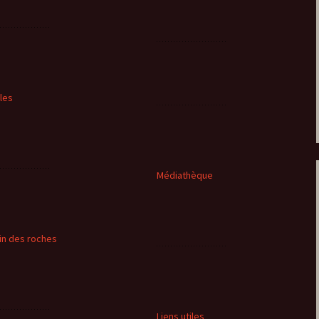
cles
Médiathèque
in des roches
Liens utiles