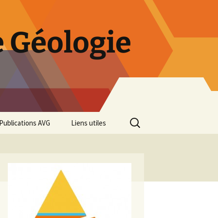
 Géologie
Rechercher :
Publications AVG
Liens utiles
Bulletins annuels
Rétrospective des 50 ans
de l’AVG
Diaporama Exposition
minéralogique AVG 2016