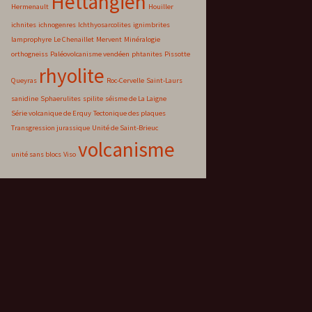
Hettangien
Hermenault
Houiller
ichnites
ichnogenres
Ichthyosarcolites
ignimbrites
lamprophyre
Le Chenaillet
Mervent
Minéralogie
orthogneiss
Paléovolcanisme vendéen
phtanites
Pissotte
rhyolite
Queyras
Roc-Cervelle
Saint-Laurs
sanidine
Sphaerulites
spilite
séisme de La Laigne
Série volcanique de Erquy
Tectonique des plaques
Transgression jurassique
Unité de Saint-Brieuc
volcanisme
unité sans blocs
Viso