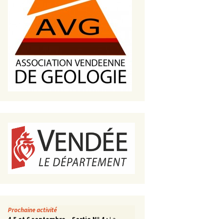
s de roches
es minéraux
fleurements
roupes
Prochaine activité