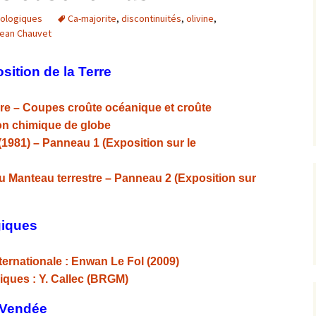
éologiques
Ca-majorite
,
discontinuités
,
olivine
,
Expositions,
rences
Conférences…
ean Chauvet
Galerie de photos
Roches
sition de la Terre
Diaporamas
Lames mince
erre – Coupes croûte océanique et croûte
on chimique de globe
Galerie de vidéos
Minéraux
1981) – Panneau 1 (Exposition sur le
Cartes – schémas –
Inventaire d
Echelles des temps
vendéens
u Manteau terrestre – Panneau 2 (Exposition sur
Carnets de voyages
Fossiles
giques
Analyse de livres, revues,
Paysages, af
…
ternationale : Enwan Le Fol (2009)
Photos de g
iques : Y. Callec (BRGM)
 Vendée