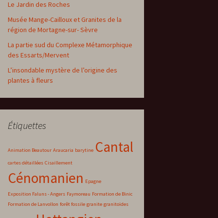
Le Jardin des Roches
Musée Mange-Cailloux et Granites de la
région de Mortagne-sur- Sèvre
La partie sud du Complexe Métamorphique
des Essarts/Mervent
L’insondable mystère de l’origine des
plantes à fleurs
Étiquettes
Cantal
Animation Beautour
Araucaria
barytine
cartes détaillées
Cisaillement
Cénomanien
Epagne
Exposition Faluns - Angers
Faymoreau
Formation de Binic
Formation de Lanvollon
forêt fossile
granite
granitoïdes