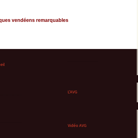
giques vendéens remarquables
eil
L'AVG
Vidéo AVG