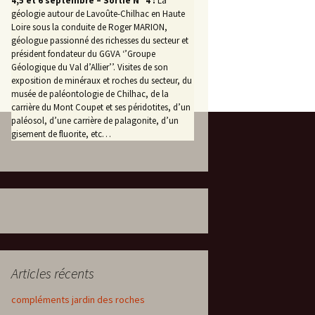
4,5 et 6 septembre – Sortie N° 4 :
La
géologie autour de Lavoûte-Chilhac en Haute
Loire sous la conduite de Roger MARION,
géologue passionné des richesses du secteur et
président fondateur du GGVA ‘’Groupe
Géologique du Val d’Allier’’. Visites de son
exposition de minéraux et roches du secteur, du
musée de paléontologie de Chilhac, de la
carrière du Mont Coupet et ses péridotites, d’un
paléosol, d’une carrière de palagonite, d’un
gisement de fluorite, etc…
Articles récents
compléments jardin des roches