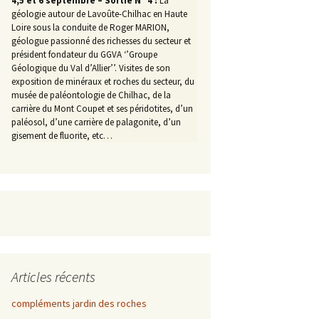
4,5 et 6 septembre – Sortie N° 4 :
La
géologie autour de Lavoûte-Chilhac en Haute
Loire sous la conduite de Roger MARION,
géologue passionné des richesses du secteur et
président fondateur du GGVA ‘’Groupe
Géologique du Val d’Allier’’. Visites de son
exposition de minéraux et roches du secteur, du
musée de paléontologie de Chilhac, de la
carrière du Mont Coupet et ses péridotites, d’un
paléosol, d’une carrière de palagonite, d’un
gisement de fluorite, etc…
Articles récents
compléments jardin des roches