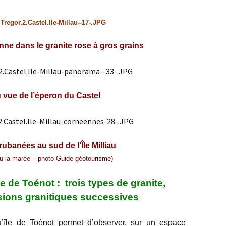
nne dans le granite rose à gros grains
au vue de l’éperon du Castel
ubanées au sud de l’Île Milliau
vu la marée – photo Guide géotourisme)
île de Toénot : trois types de granite,
ns granitiques successives
’île de Toénot permet d’observer, sur un espace