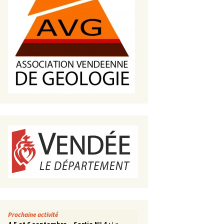
s de roches
es minéraux
fleurements
roupes
Prochaine activité