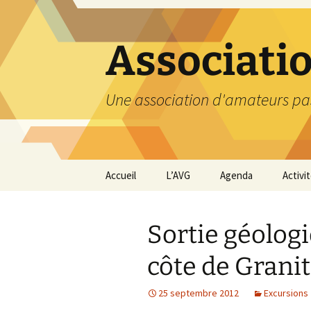
Aller
au
contenu
Associati
Une association d'amateurs pa
Accueil
L’AVG
Agenda
Activi
Qui sommes nous ?
Compt
Sortie géologi
Nos coordonnées
Excurs
côte de Granit
Nous contacter et
Travau
Adhésion
25 septembre 2012
Excursions
Visite
carriè