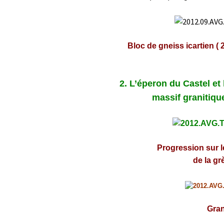
Bloc de gneiss icartien ( 
2. L’éperon du Castel et l
massif granitiqu
Progression sur 
de
la gr
Gran