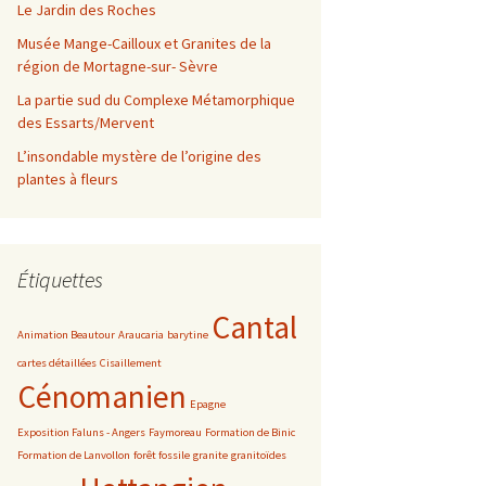
Le Jardin des Roches
Musée Mange-Cailloux et Granites de la
région de Mortagne-sur- Sèvre
La partie sud du Complexe Métamorphique
des Essarts/Mervent
L’insondable mystère de l’origine des
plantes à fleurs
Étiquettes
Cantal
Animation Beautour
Araucaria
barytine
cartes détaillées
Cisaillement
Cénomanien
Epagne
Exposition Faluns - Angers
Faymoreau
Formation de Binic
Formation de Lanvollon
forêt fossile
granite
granitoïdes