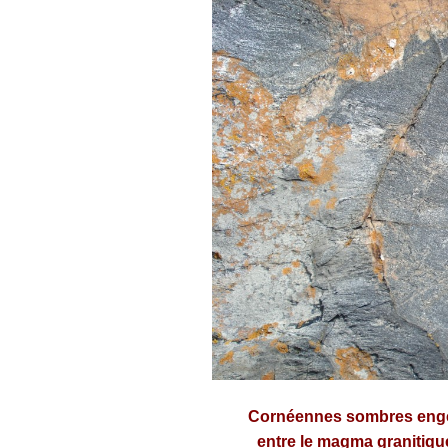
Cornéennes sombres en
e
ntre le magma granitiqu