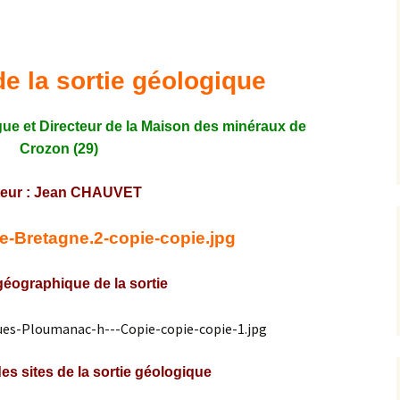
Expositions,
rences
Conférences…
e la sortie géologique
Galerie de photos
Roches
Diaporamas
Lames mince
ue et Directeur de la Maison des minéraux de
Crozon (29)
Galerie de vidéos
Minéraux
eur : Jean CHAUVET
Cartes – schémas –
Inventaire d
Echelles des temps
vendéens
Carnets de voyages
Fossiles
éographique de la sortie
Analyse de livres, revues,
Paysages, af
…
Photos de g
es sites de la sortie géologique