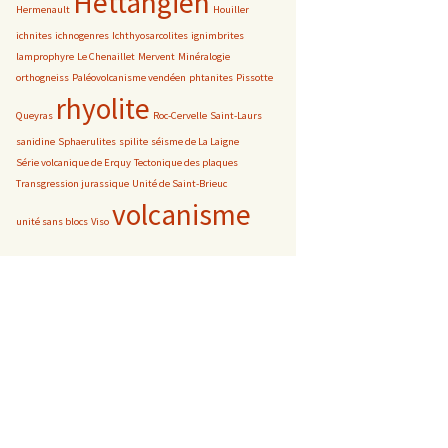
Hettangien
Hermenault
Houiller
ichnites
ichnogenres
Ichthyosarcolites
ignimbrites
lamprophyre
Le Chenaillet
Mervent
Minéralogie
orthogneiss
Paléovolcanisme vendéen
phtanites
Pissotte
rhyolite
Queyras
Roc-Cervelle
Saint-Laurs
sanidine
Sphaerulites
spilite
séisme de La Laigne
Série volcanique de Erquy
Tectonique des plaques
Transgression jurassique
Unité de Saint-Brieuc
volcanisme
unité sans blocs
Viso