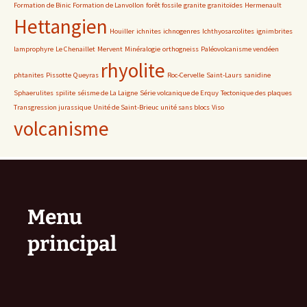
Formation de Binic
Formation de Lanvollon
forêt fossile
granite
granitoïdes
Hermenault
Hettangien
Houiller
ichnites
ichnogenres
Ichthyosarcolites
ignimbrites
lamprophyre
Le Chenaillet
Mervent
Minéralogie
orthogneiss
Paléovolcanisme vendéen
rhyolite
phtanites
Pissotte
Queyras
Roc-Cervelle
Saint-Laurs
sanidine
Sphaerulites
spilite
séisme de La Laigne
Série volcanique de Erquy
Tectonique des plaques
Transgression jurassique
Unité de Saint-Brieuc
unité sans blocs
Viso
volcanisme
Menu
principal