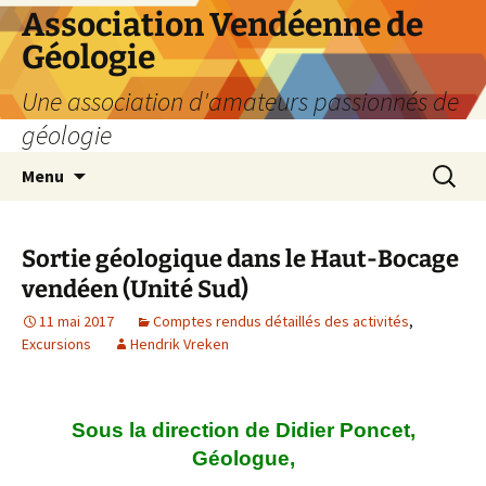
Aller
Association Vendéenne de
au
Géologie
contenu
Une association d'amateurs passionnés de
géologie
Recherc
Menu
Sortie géologique dans le Haut-Bocage
vendéen (Unité Sud)
11 mai 2017
Comptes rendus détaillés des activités
,
Excursions
Hendrik Vreken
Sous la direction de Didier Poncet,
Géologue,