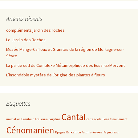
Articles récents
compléments jardin des roches
Le Jardin des Roches
Musée Mange-Cailloux et Granites de la région de Mortagne-sur-
Sèvre
La partie sud du Complexe Métamorphique des Essarts/Mervent
L’insondable mystère de l’origine des plantes à fleurs
Étiquettes
Cantal
Animation Beautour
Araucaria
barytine
cartes détaillées
Cisaillement
Cénomanien
Epagne
Exposition Faluns - Angers
Faymoreau