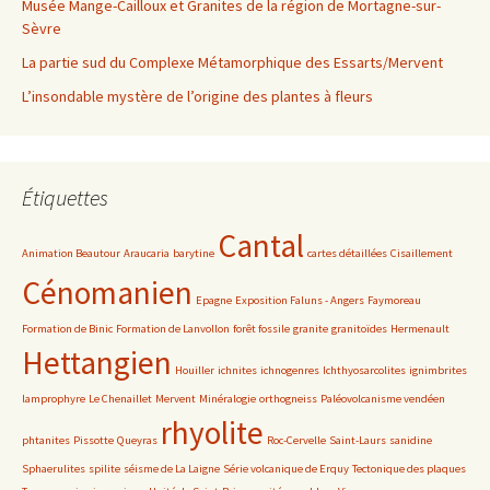
Musée Mange-Cailloux et Granites de la région de Mortagne-sur-
Sèvre
La partie sud du Complexe Métamorphique des Essarts/Mervent
L’insondable mystère de l’origine des plantes à fleurs
Étiquettes
Cantal
Animation Beautour
Araucaria
barytine
cartes détaillées
Cisaillement
Cénomanien
Epagne
Exposition Faluns - Angers
Faymoreau
Formation de Binic
Formation de Lanvollon
forêt fossile
granite
granitoïdes
Hermenault
Hettangien
Houiller
ichnites
ichnogenres
Ichthyosarcolites
ignimbrites
lamprophyre
Le Chenaillet
Mervent
Minéralogie
orthogneiss
Paléovolcanisme vendéen
rhyolite
phtanites
Pissotte
Queyras
Roc-Cervelle
Saint-Laurs
sanidine
Sphaerulites
spilite
séisme de La Laigne
Série volcanique de Erquy
Tectonique des plaques