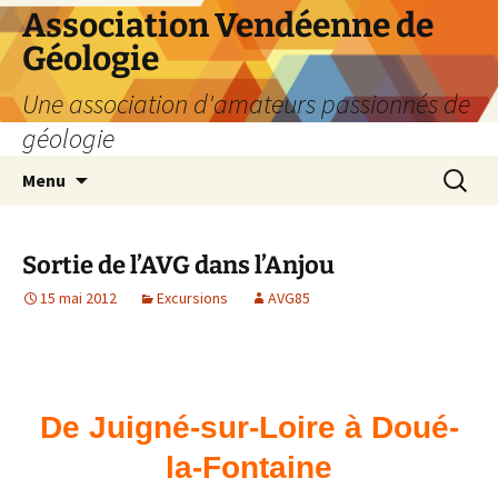
Aller
Association Vendéenne de
au
Géologie
contenu
Une association d'amateurs passionnés de
géologie
Recherc
Menu
Sortie de l’AVG dans l’Anjou
15 mai 2012
Excursions
AVG85
De Juigné-sur-Loire à Doué-
la-Fontaine