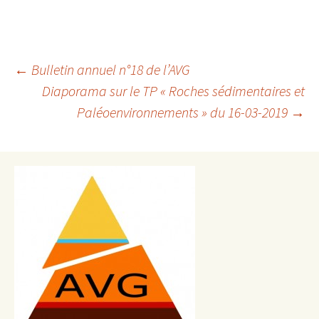
Navigation
←
Bulletin annuel n°18 de l’AVG
Diaporama sur le TP « Roches sédimentaires et
des
Paléoenvironnements » du 16-03-2019
→
articles