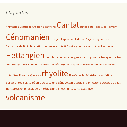
Étiquettes
Cantal
Animation Beautour
Araucaria
barytine
cartes détaillées
Cisaillement
Cénomanien
Epagne
Exposition Faluns - Angers
Faymoreau
Formation de Binic
Formation de Lanvollon
forêt fossile
granite
granitoïdes
Hermenault
Hettangien
Houiller
ichnites
ichnogenres
Ichthyosarcolites
ignimbrites
lamprophyre
Le Chenaillet
Mervent
Minéralogie
orthogneiss
Paléovolcanisme vendéen
rhyolite
phtanites
Pissotte
Queyras
Roc-Cervelle
Saint-Laurs
sanidine
Sphaerulites
spilite
séisme de La Laigne
Série volcanique de Erquy
Tectonique des plaques
Transgression jurassique
Unité de Saint-Brieuc
unité sans blocs
Viso
volcanisme