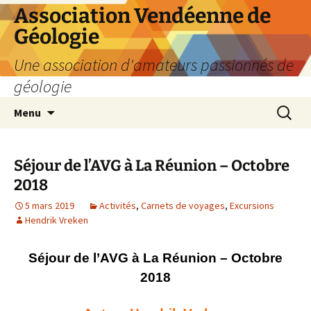
Aller
Association Vendéenne de
au
Géologie
contenu
Une association d'amateurs passionnés de
géologie
Recherc
Menu
Séjour de l’AVG à La Réunion – Octobre
2018
5 mars 2019
Activités
,
Carnets de voyages
,
Excursions
Hendrik Vreken
Séjour de l’AVG à La Réunion – Octobre
2018