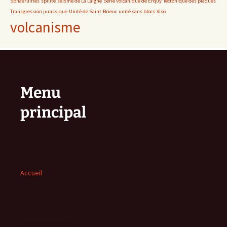
Sphaerulites
spilite
séisme de La Laigne
Série volcanique de Erquy
Tectonique des plaques
Transgression jurassique
Unité de Saint-Brieuc
unité sans blocs
Viso
volcanisme
Menu
principal
Accueil