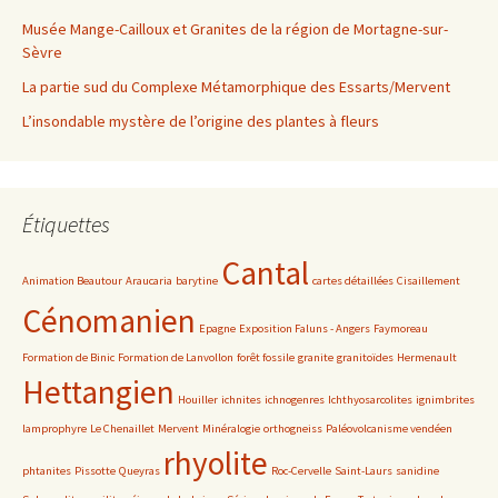
Musée Mange-Cailloux et Granites de la région de Mortagne-sur-
Sèvre
La partie sud du Complexe Métamorphique des Essarts/Mervent
L’insondable mystère de l’origine des plantes à fleurs
Étiquettes
Cantal
Animation Beautour
Araucaria
barytine
cartes détaillées
Cisaillement
Cénomanien
Epagne
Exposition Faluns - Angers
Faymoreau
Formation de Binic
Formation de Lanvollon
forêt fossile
granite
granitoïdes
Hermenault
Hettangien
Houiller
ichnites
ichnogenres
Ichthyosarcolites
ignimbrites
lamprophyre
Le Chenaillet
Mervent
Minéralogie
orthogneiss
Paléovolcanisme vendéen
rhyolite
phtanites
Pissotte
Queyras
Roc-Cervelle
Saint-Laurs
sanidine