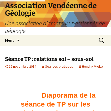
Aller
Association Vendéenne de
au
Géologie
contenu
Une association d'amateurs passionnés de
géologie
Recherc
Menu
Séance TP : relations sol – sous-sol
16 novembre 2014
Séances pratiques
Hendrik Vreken
Diaporama de la
séance de TP sur les