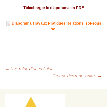
Télécharger le diaporama en PDF
Diaporama
Travaux Pratiques Relations sol-sous
sol
Navigation
←
Une mine d’or en Anjou
Groupe des monzonites
→
des
articles