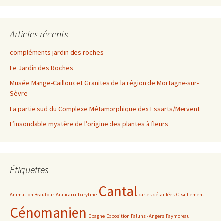
Articles récents
compléments jardin des roches
Le Jardin des Roches
Musée Mange-Cailloux et Granites de la région de Mortagne-sur-
Sèvre
La partie sud du Complexe Métamorphique des Essarts/Mervent
L’insondable mystère de l’origine des plantes à fleurs
Étiquettes
Cantal
Animation Beautour
Araucaria
barytine
cartes détaillées
Cisaillement
Cénomanien
Epagne
Exposition Faluns - Angers
Faymoreau