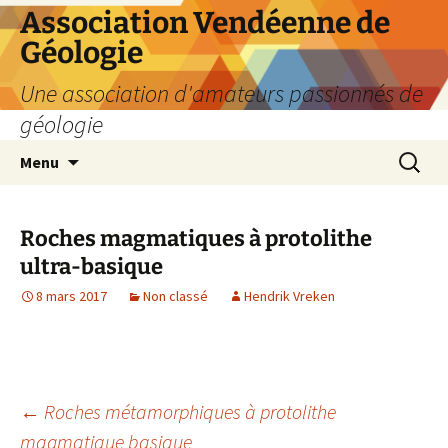
Aller
Association Vendéenne de
au
Géologie
contenu
Une association d'amateurs passionnés de
géologie
Recherc
Menu
Roches magmatiques à protolithe
ultra-basique
8 mars 2017
Non classé
Hendrik Vreken
Navigation
←
Roches métamorphiques à protolithe
magmatique basique