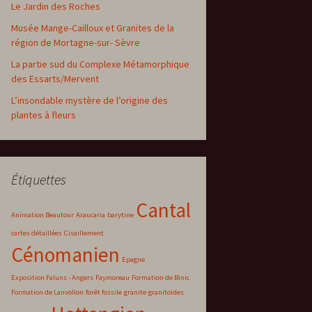
Le Jardin des Roches
Musée Mange-Cailloux et Granites de la
région de Mortagne-sur- Sèvre
La partie sud du Complexe Métamorphique
des Essarts/Mervent
L’insondable mystère de l’origine des
plantes à fleurs
Étiquettes
Cantal
Animation Beautour
Araucaria
barytine
cartes détaillées
Cisaillement
Cénomanien
Epagne
Exposition Faluns - Angers
Faymoreau
Formation de Binic
Formation de Lanvollon
forêt fossile
granite
granitoïdes