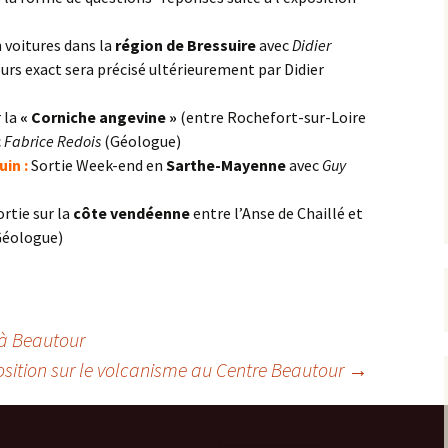
n voitures dans la
région de Bressuire
avec
Didier
urs exact sera précisé ultérieurement par Didier
 la
« Corniche angevine »
(entre Rochefort-sur-Loire
c
Fabrice Redois
(Géologue)
in :
Sortie Week-end en
Sarthe-Mayenne
avec
Guy
rtie sur la
côte vendéenne
entre l’Anse de Chaillé et
Géologue)
 à Beautour
sition sur le volcanisme au Centre Beautour
→