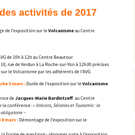
Expositions,
es activités de 2017
rences
Conférences…
Galerie de photos
Roches
e de l’exposition sur le
Volcanisme
au Centre
Diaporamas
Lames mince
Galerie de vidéos
Minéraux
AVG de 10h à 12h au Centre Beautour
 10, rue de Verdun à La Roche-sur-Yon à 12h30 précises
Cartes – schémas –
Inventaire d
n sur le Volcanisme par les adhérents de l’AVG
Echelles des temps
vendéens
che 5 mars :
Durée de l’exposition sur le
Volcanisme
Carnets de voyages
Fossiles
ence de
Jacques-Marie Bardintzeff
au Centre
Analyse de livres, revues,
Paysages, af
…
 la conférence :
« Volcans, Séismes et Tsunamis : la
 obligatoire –
Photos de g
 8 mars :
Démontage de l’exposition sur le
s la forme de questions- réponses suite à l’exposition