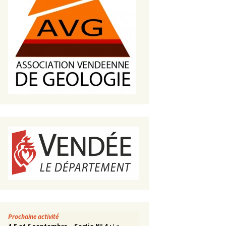
s de roches
es minéraux
fleurements
roupes
Prochaine activité