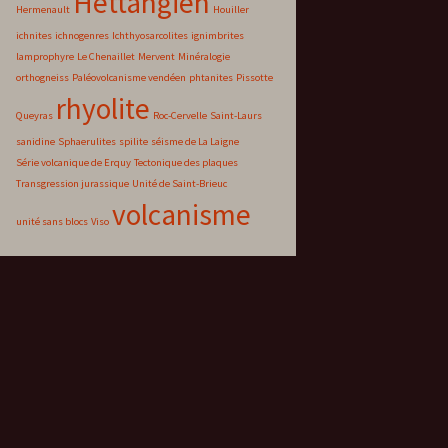
Hettangien
Hermenault
Houiller
ichnites
ichnogenres
Ichthyosarcolites
ignimbrites
lamprophyre
Le Chenaillet
Mervent
Minéralogie
orthogneiss
Paléovolcanisme vendéen
phtanites
Pissotte
rhyolite
Queyras
Roc-Cervelle
Saint-Laurs
sanidine
Sphaerulites
spilite
séisme de La Laigne
Série volcanique de Erquy
Tectonique des plaques
Transgression jurassique
Unité de Saint-Brieuc
volcanisme
unité sans blocs
Viso