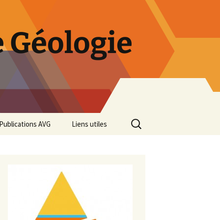
 Géologie
Rechercher :
Publications AVG
Liens utiles
Bulletins annuels
Rétrospective des 50 ans
de l’AVG
Diaporama Exposition
minéralogique AVG 2016