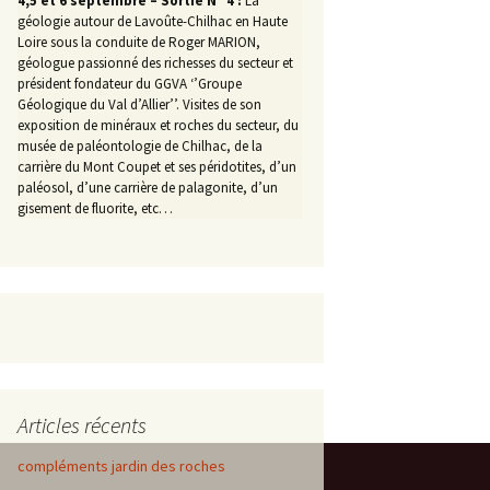
4,5 et 6 septembre – Sortie N° 4 :
La
géologie autour de Lavoûte-Chilhac en Haute
Loire sous la conduite de Roger MARION,
géologue passionné des richesses du secteur et
président fondateur du GGVA ‘’Groupe
Géologique du Val d’Allier’’. Visites de son
exposition de minéraux et roches du secteur, du
musée de paléontologie de Chilhac, de la
carrière du Mont Coupet et ses péridotites, d’un
paléosol, d’une carrière de palagonite, d’un
gisement de fluorite, etc…
Articles récents
compléments jardin des roches