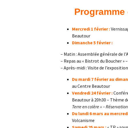
Programme d
Confé
Mercredi 1 février :
Vernissag
Beautour
Dimanche 5 février :
– Matin : Assemblée générale de l’
– Repas au « Bistrot du Boucher » –
– Après-midi : Visite de l’expositio
Du mardi 7 février au diman
au Centre Beautour
Vendredi 24 février :
Confér
Beautour à 20h30 – Thème de
Terre en colère » – Réservation
Du lundi 6 mars au mercredi
Volcanisme
Samedi 25 mars :
« TP » sou