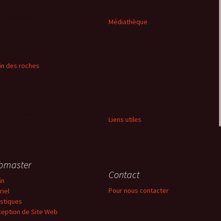
Médiathèque
in des roches
Liens utiles
bmaster
Contact
in
Pour nous contacter
riel
istiques
eption de Site Web