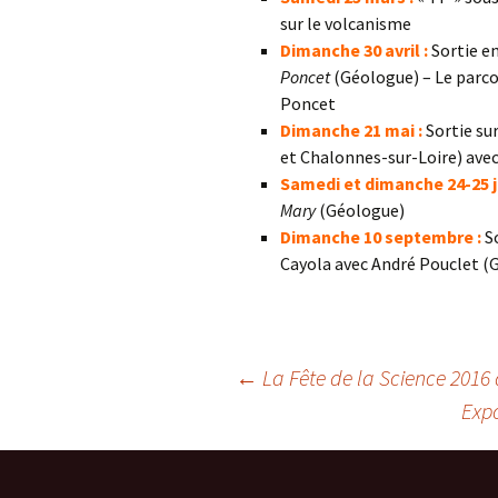
sur le volcanisme
Dimanche 30 avril :
Sortie e
Poncet
(Géologue) – Le parco
Poncet
Dimanche 21 mai :
Sortie sur
et Chalonnes-sur-Loire) ave
Samedi et dimanche 24-25 ju
Mary
(Géologue)
Dimanche 10 septembre :
So
Cayola avec André Pouclet (
Navigation
←
La Fête de la Science 2016
Expo
des
articles