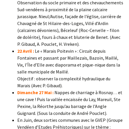
Observation du socle primaire et des chevauchements
Sud-vendéens à proximité de la plaine calcaire
jurassique. Nieul/Autise, façade de l’église, carrière de
Chavagné de St Hilaire-des-Loges, Villé d’Ardin
(calcaires dévoniens), Béceleuf (Roc-Cervelle – filon
de dolérite), fours à chaux et bluterie de Benet. (Avec
P. Gibaud, A. Pouclet, H. Vreken).
22 Avril :
Le « Marais Poitevin » : Circuit depuis
Fontaines et passant par Maillezais, Bazoin, Maillé,
Vix, l’Île d’Elle avec diaporama et pique-nique dans la
salle municipale de Maillé.
Objectif : observer la complexité hydraulique du
Marais (Avec P. Gibaud).
Dimanche 27 Mai :
Nappes de charriage à Rosnay… et
une cave ! Puis la vallée encaissée du Lay, Mareuil, Ste
Pexine, la Réorthe jusqu’au barrage de l’Angle
Guignard. (Sous la conduite de André Pouclet).
En Juin, deux sorties communes avec le GVEP (Groupe
Vendéen d’Etudes Préhistoriques) sur le thème :