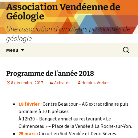
Aller
Association Vendéenne de
au
Géologie
contenu
Une association d'amateurs passionnés de
géologie
Recherc
Menu
Programme de l’année 2018
8 décembre 2017
Activités
Hendrik Vreken
18 février :
Centre Beautour – AG extraordinaire puis
ordinaire à 10 h précises.
À 12h30 – Banquet annuel au restaurant « Le
Clémenceau » – Place de la Vendée à La Roche-sur-Yon.
25 mars :
Circuit en Sud-Vendée et Deux-Sèvres.