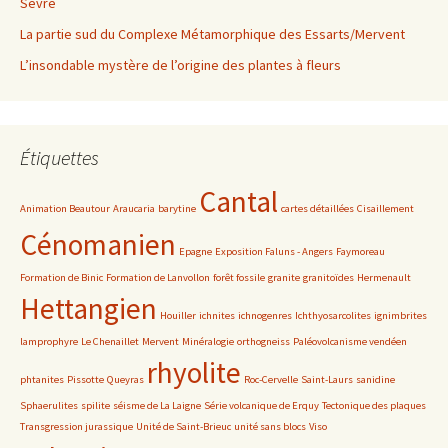
Sèvre
La partie sud du Complexe Métamorphique des Essarts/Mervent
L’insondable mystère de l’origine des plantes à fleurs
Étiquettes
Cantal
Animation Beautour
Araucaria
barytine
cartes détaillées
Cisaillement
Cénomanien
Epagne
Exposition Faluns - Angers
Faymoreau
Formation de Binic
Formation de Lanvollon
forêt fossile
granite
granitoïdes
Hermenault
Hettangien
Houiller
ichnites
ichnogenres
Ichthyosarcolites
ignimbrites
lamprophyre
Le Chenaillet
Mervent
Minéralogie
orthogneiss
Paléovolcanisme vendéen
rhyolite
phtanites
Pissotte
Queyras
Roc-Cervelle
Saint-Laurs
sanidine
Sphaerulites
spilite
séisme de La Laigne
Série volcanique de Erquy
Tectonique des plaques
Transgression jurassique
Unité de Saint-Brieuc
unité sans blocs
Viso