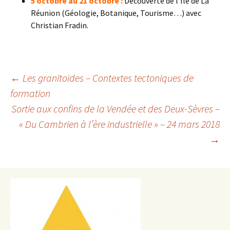
5 octobre au 21 octobre :
Découverte de l’Île de La
Réunion (Géologie, Botanique, Tourisme…) avec
Christian Fradin.
Navigation
←
Les granitoïdes – Contextes tectoniques de
formation
des
Sortie aux confins de la Vendée et des Deux-Sèvres –
articles
« Du Cambrien à l’ère industrielle » – 24 mars 2018
→