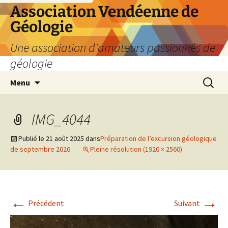
Aller
Association Vendéenne de
au
Géologie
contenu
Une association d'amateurs passionnés de
géologie
Recherc
Menu
IMG_4044
Publié le
21 août 2025
dans
Préparation de l’excursion géologique
de septembre 2026.
Pleine résolution (1920 × 2560)
←
→
Précédent
Suivant