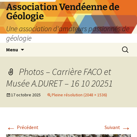
Aller
Association Vendéenne de
au
Géologie
contenu
Une association d'amateurs passionnés de
géologie
Recherc
Menu
Photos – Carrière FACO et
Musée A.DURET – 16 10 20251
17 octobre 2025
Pleine résolution (2048 × 1536)
←
→
Précédent
Suivant