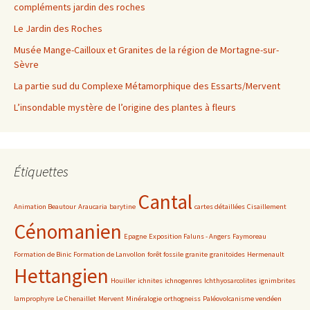
compléments jardin des roches
Le Jardin des Roches
Musée Mange-Cailloux et Granites de la région de Mortagne-sur-
Sèvre
La partie sud du Complexe Métamorphique des Essarts/Mervent
L’insondable mystère de l’origine des plantes à fleurs
Étiquettes
Cantal
Animation Beautour
Araucaria
barytine
cartes détaillées
Cisaillement
Cénomanien
Epagne
Exposition Faluns - Angers
Faymoreau
Formation de Binic
Formation de Lanvollon
forêt fossile
granite
granitoïdes
Hermenault
Hettangien
Houiller
ichnites
ichnogenres
Ichthyosarcolites
ignimbrites
lamprophyre
Le Chenaillet
Mervent
Minéralogie
orthogneiss
Paléovolcanisme vendéen