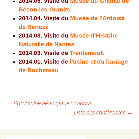
2014.05.
Visite du
Musée du Granite de
Bécon-les-Granits
2014.04. Visite du
Musée de l’Ardoise
de Rénazé
2014.03.
Visite du
Musée d’Histoire
Naturelle de Nantes
2014.03.
Visite de
Trentemoult
2014.01.
Visite de
l’usine et du barrage
de Rochereau
Navigation
←
Patrimoine géologique national
Liste des conférences
→
des
articles