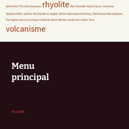
rhyolite
phtanites
Pissotte
Queyras
Roc-Cervelle
Saint-Laurs
sanidine
Sphaerulites
spilite
séisme de La Laigne
Série volcanique de Erquy
Tectonique des plaques
Transgression jurassique
Unité de Saint-Brieuc
unité sans blocs
Viso
volcanisme
Menu
principal
Accueil