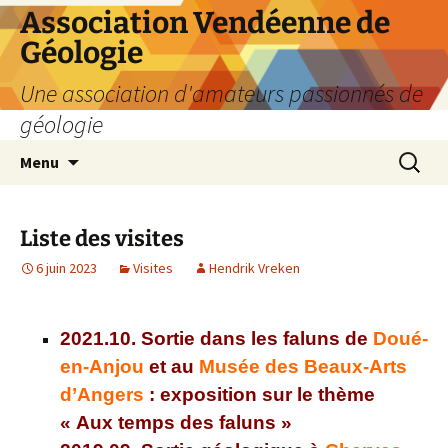
Aller
Association Vendéenne de
au
Géologie
contenu
Une association d'amateurs passionnés de
géologie
Recherc
Menu
Liste des visites
6 juin 2023
Visites
Hendrik Vreken
2021.10. Sortie dans les faluns de
Doué-
en-Anjou
et au
Musée des Beaux-Arts
d’Angers
: exposition sur le thème
« Aux temps des faluns »