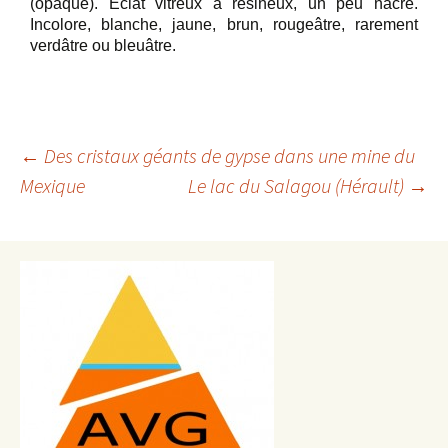
(opaque). Eclat vitreux à résineux, un peu nacré.
Incolore, blanche, jaune, brun, rougeâtre, rarement
verdâtre ou bleuâtre.
Navigation
←
Des cristaux géants de gypse dans une mine du
Mexique
Le lac du Salagou (Hérault)
→
des
articles