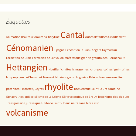
Étiquettes
Cantal
Animation Beautour
Araucaria
barytine
cartes détaillées
Cisaillement
Cénomanien
Epagne
Exposition Faluns - Angers
Faymoreau
Formation de Binic
Formation de Lanvollon
forêt fossile
granite
granitoïdes
Hermenault
Hettangien
Houiller
ichnites
ichnogenres
Ichthyosarcolites
ignimbrites
lamprophyre
Le Chenaillet
Mervent
Minéralogie
orthogneiss
Paléovolcanisme vendéen
rhyolite
phtanites
Pissotte
Queyras
Roc-Cervelle
Saint-Laurs
sanidine
Sphaerulites
spilite
séisme de La Laigne
Série volcanique de Erquy
Tectonique des plaques
Transgression jurassique
Unité de Saint-Brieuc
unité sans blocs
Viso
volcanisme