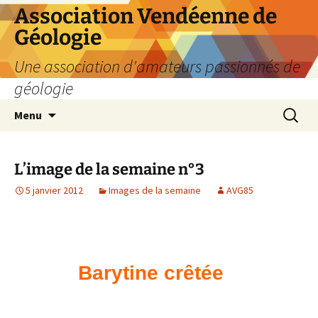
Aller
Association Vendéenne de
au
Géologie
contenu
Une association d'amateurs passionnés de
géologie
Recherc
Menu
L’image de la semaine n°3
5 janvier 2012
Images de la semaine
AVG85
Barytine crêtée