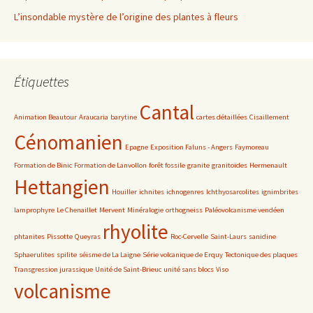
L’insondable mystère de l’origine des plantes à fleurs
Étiquettes
Cantal
Animation Beautour
Araucaria
barytine
cartes détaillées
Cisaillement
Cénomanien
Epagne
Exposition Faluns - Angers
Faymoreau
Formation de Binic
Formation de Lanvollon
forêt fossile
granite
granitoïdes
Hermenault
Hettangien
Houiller
ichnites
ichnogenres
Ichthyosarcolites
ignimbrites
lamprophyre
Le Chenaillet
Mervent
Minéralogie
orthogneiss
Paléovolcanisme vendéen
rhyolite
phtanites
Pissotte
Queyras
Roc-Cervelle
Saint-Laurs
sanidine
Sphaerulites
spilite
séisme de La Laigne
Série volcanique de Erquy
Tectonique des plaques
Transgression jurassique
Unité de Saint-Brieuc
unité sans blocs
Viso
volcanisme