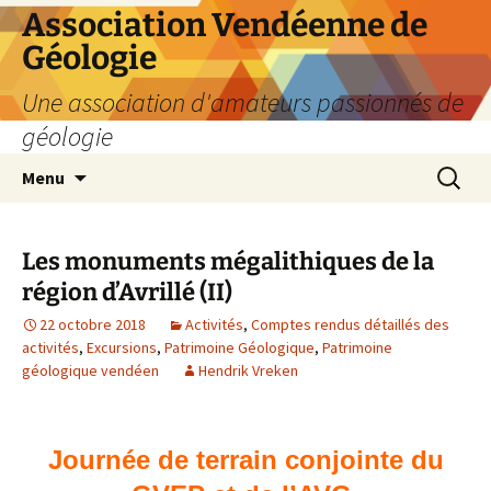
Aller
Association Vendéenne de
au
Géologie
contenu
Une association d'amateurs passionnés de
géologie
Recherc
Menu
Les monuments mégalithiques de la
région d’Avrillé (II)
22 octobre 2018
Activités
,
Comptes rendus détaillés des
activités
,
Excursions
,
Patrimoine Géologique
,
Patrimoine
géologique vendéen
Hendrik Vreken
Journée de terrain conjointe du