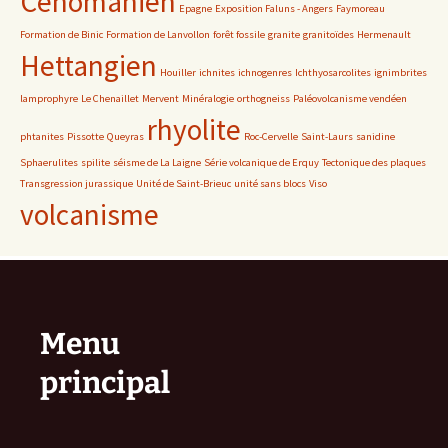
Cénomanien
Epagne
Exposition Faluns - Angers
Faymoreau
Formation de Binic
Formation de Lanvollon
forêt fossile
granite
granitoïdes
Hermenault
Hettangien
Houiller
ichnites
ichnogenres
Ichthyosarcolites
ignimbrites
lamprophyre
Le Chenaillet
Mervent
Minéralogie
orthogneiss
Paléovolcanisme vendéen
rhyolite
phtanites
Pissotte
Queyras
Roc-Cervelle
Saint-Laurs
sanidine
Sphaerulites
spilite
séisme de La Laigne
Série volcanique de Erquy
Tectonique des plaques
Transgression jurassique
Unité de Saint-Brieuc
unité sans blocs
Viso
volcanisme
Menu
principal