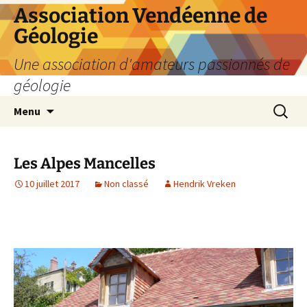
Aller
Association Vendéenne de
au
Géologie
contenu
Une association d'amateurs passionnés de
géologie
Recherc
Menu
Les Alpes Mancelles
10 juillet 2017
Non classé
Hendrik Vreken