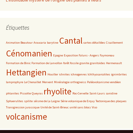
Étiquettes
Cantal
Animation Beautour
Araucaria
barytine
cartes détaillées
Cisaillement
Cénomanien
Epagne
Exposition Faluns - Angers
Faymoreau
Formation de Binic
Formation de Lanvollon
forêt fossile
granite
granitoïdes
Hermenault
Hettangien
Houiller
ichnites
ichnogenres
Ichthyosarcolites
ignimbrites
lamprophyre
Le Chenaillet
Mervent
Minéralogie
orthogneiss
Paléovolcanisme vendéen
rhyolite
phtanites
Pissotte
Queyras
Roc-Cervelle
Saint-Laurs
sanidine
Sphaerulites
spilite
séisme de La Laigne
Série volcanique de Erquy
Tectonique des plaques
Transgression jurassique
Unité de Saint-Brieuc
unité sans blocs
Viso
volcanisme