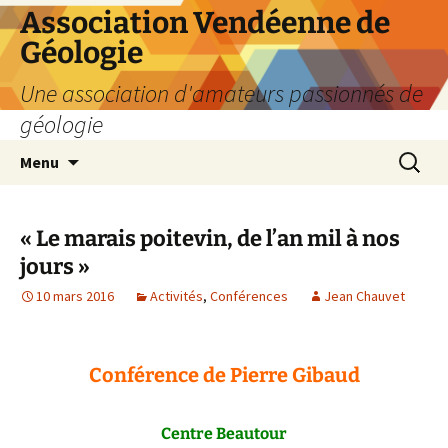
Aller
Association Vendéenne de
au
Géologie
contenu
Une association d'amateurs passionnés de
géologie
Recherc
Menu
« Le marais poitevin, de l’an mil à nos
jours »
10 mars 2016
Activités
,
Conférences
Jean Chauvet
Conférence de Pierre Gibaud
Centre Beautour