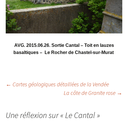
AVG. 2015.06.26. Sortie Cantal – Toit en lauzes
basaltiques – Le Rocher de Chastel-sur-Murat
Navigation
←
Cartes géologiques détaillées de la Vendée
La côte de Granite rose
→
des
articles
Une réflexion sur «
Le Cantal
»