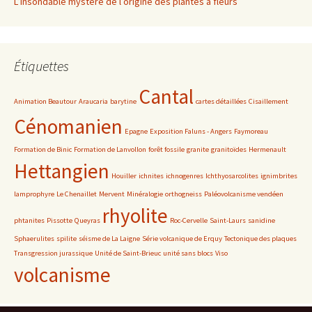
L’insondable mystère de l’origine des plantes à fleurs
Étiquettes
Cantal
Animation Beautour
Araucaria
barytine
cartes détaillées
Cisaillement
Cénomanien
Epagne
Exposition Faluns - Angers
Faymoreau
Formation de Binic
Formation de Lanvollon
forêt fossile
granite
granitoïdes
Hermenault
Hettangien
Houiller
ichnites
ichnogenres
Ichthyosarcolites
ignimbrites
lamprophyre
Le Chenaillet
Mervent
Minéralogie
orthogneiss
Paléovolcanisme vendéen
rhyolite
phtanites
Pissotte
Queyras
Roc-Cervelle
Saint-Laurs
sanidine
Sphaerulites
spilite
séisme de La Laigne
Série volcanique de Erquy
Tectonique des plaques
Transgression jurassique
Unité de Saint-Brieuc
unité sans blocs
Viso
volcanisme