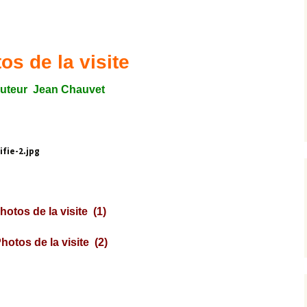
Expositions,
rences
Conférences…
s de la visite
Galerie de photos
Roches
uteur Jean Chauvet
Diaporamas
Lames mince
Galerie de vidéos
Minéraux
Cartes – schémas –
Inventaire d
Echelles des temps
vendéens
Carnets de voyages
Fossiles
hotos de la visite (1)
Analyse de livres, revues,
Paysages, af
…
Photos de la visite (2)
Photos de g