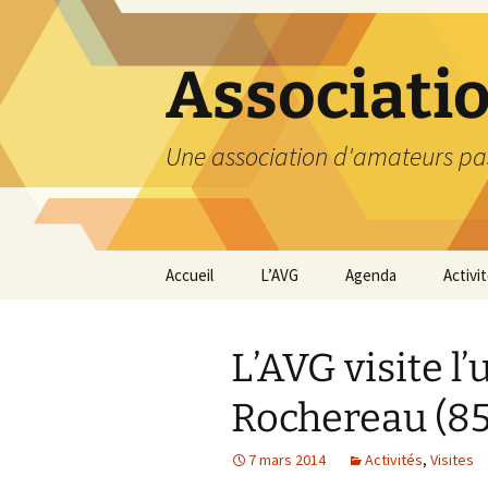
Aller
au
contenu
Associati
Une association d'amateurs pa
Accueil
L’AVG
Agenda
Activi
Qui sommes nous ?
Compt
L’AVG visite l’
Nos coordonnées
Excurs
Rochereau (85
Nous contacter et
Travau
Adhésion
7 mars 2014
Activités
,
Visites
Visite
carriè