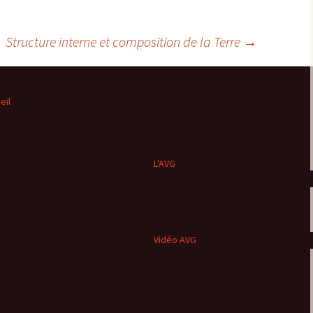
Structure interne et composition de la Terre
→
eil
L'AVG
Vidéo AVG