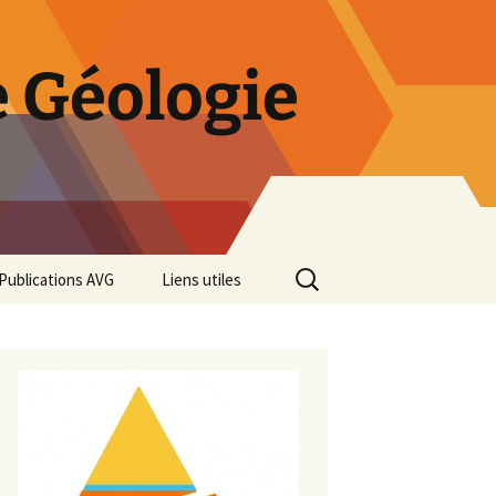
 Géologie
Rechercher :
Publications AVG
Liens utiles
Bulletins annuels
Rétrospective des 50 ans
de l’AVG
Diaporama Exposition
minéralogique AVG 2016