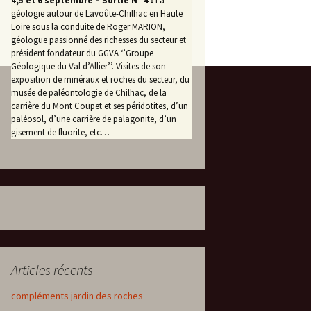
4,5 et 6 septembre – Sortie N° 4 :
La
géologie autour de Lavoûte-Chilhac en Haute
Loire sous la conduite de Roger MARION,
géologue passionné des richesses du secteur et
président fondateur du GGVA ‘’Groupe
Géologique du Val d’Allier’’. Visites de son
exposition de minéraux et roches du secteur, du
musée de paléontologie de Chilhac, de la
carrière du Mont Coupet et ses péridotites, d’un
paléosol, d’une carrière de palagonite, d’un
gisement de fluorite, etc…
Articles récents
compléments jardin des roches