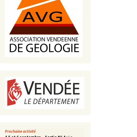
s de roches
es minéraux
fleurements
roupes
Prochaine activité