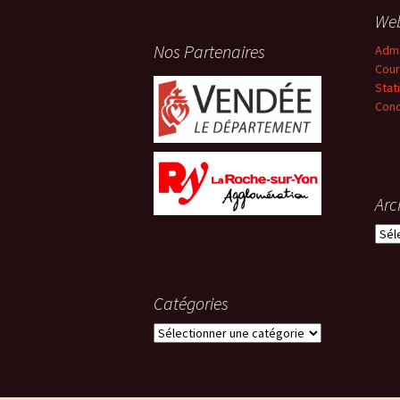
We
Nos Partenaires
Adm
Cour
Stat
Conc
Arc
Arch
Catégories
Catégories