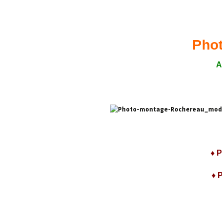
Confé
Photo
A
♦ P
♦ 