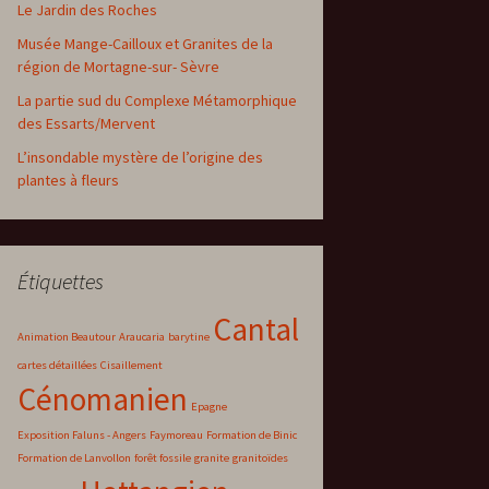
Le Jardin des Roches
Musée Mange-Cailloux et Granites de la
région de Mortagne-sur- Sèvre
La partie sud du Complexe Métamorphique
des Essarts/Mervent
L’insondable mystère de l’origine des
plantes à fleurs
Étiquettes
Cantal
Animation Beautour
Araucaria
barytine
cartes détaillées
Cisaillement
Cénomanien
Epagne
Exposition Faluns - Angers
Faymoreau
Formation de Binic
Formation de Lanvollon
forêt fossile
granite
granitoïdes