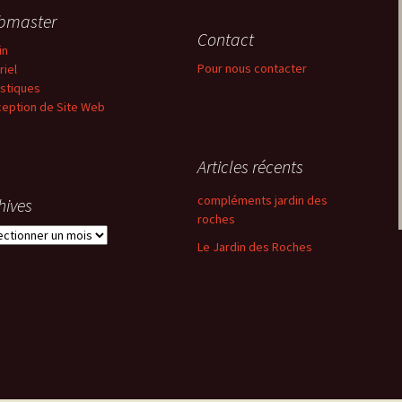
bmaster
Contact
in
Pour nous contacter
riel
istiques
eption de Site Web
Articles récents
compléments jardin des
hives
roches
ives
Le Jardin des Roches