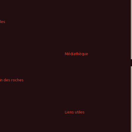
cles
Médiathèque
in des roches
Liens utiles