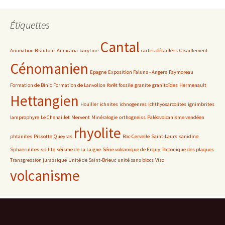
Étiquettes
Cantal
Animation Beautour
Araucaria
barytine
cartes détaillées
Cisaillement
Cénomanien
Epagne
Exposition Faluns - Angers
Faymoreau
Formation de Binic
Formation de Lanvollon
forêt fossile
granite
granitoïdes
Hermenault
Hettangien
Houiller
ichnites
ichnogenres
Ichthyosarcolites
ignimbrites
lamprophyre
Le Chenaillet
Mervent
Minéralogie
orthogneiss
Paléovolcanisme vendéen
rhyolite
phtanites
Pissotte
Queyras
Roc-Cervelle
Saint-Laurs
sanidine
Sphaerulites
spilite
séisme de La Laigne
Série volcanique de Erquy
Tectonique des plaques
Transgression jurassique
Unité de Saint-Brieuc
unité sans blocs
Viso
volcanisme