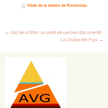
Visite de la station de Rochereau
Navigation
←
Gaz de schiste : un point de vue bien documenté
La Chaîne des Puys
→
des
articles