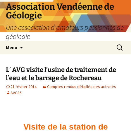
Aller
Association Vendéenne de
au
Géologie
contenu
Une association d'amateurs passionnés de
géologie
Recherc
Menu
L’ AVG visite l’usine de traitement de
l’eau et le barrage de Rochereau
21 février 2014
Comptes rendus détaillés des activités
AVG85
Visite de la station de