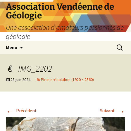
Aller
Association Vendéenne de
au
Géologie
contenu
Une association d'amateurs passionnés de
géologie
Recherc
Menu
IMG_2202
28 juin 2024
Pleine résolution (1920 × 2560)
←
→
Précédent
Suivant