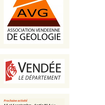
s de roches
es minéraux
fleurements
roupes
Prochaine activité