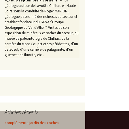
4,5 et 6 septembre – Sortie N° 4 :
La
géologie autour de Lavoûte-Chilhac en Haute
Loire sous la conduite de Roger MARION,
géologue passionné des richesses du secteur et
président fondateur du GGVA ‘’Groupe
Géologique du Val d’Allier’’. Visites de son
exposition de minéraux et roches du secteur, du
musée de paléontologie de Chilhac, de la
carrière du Mont Coupet et ses péridotites, d’un
paléosol, d’une carrière de palagonite, d’un
gisement de fluorite, etc…
Articles récents
compléments jardin des roches