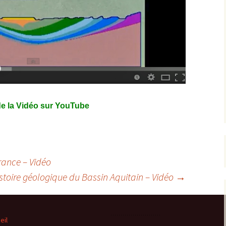
de la Vidéo sur YouTube
rance – Vidéo
stoire géologique du Bassin Aquitain – Vidéo
→
eil