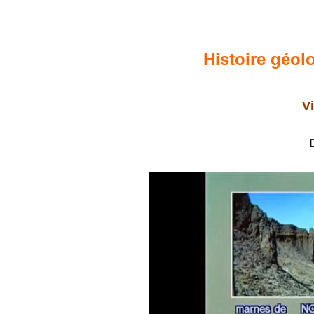
Confé
Histoire géol
V