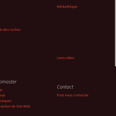
Médiathèque
in des roches
Liens utiles
bmaster
Contact
in
Pour nous contacter
riel
istiques
eption de Site Web