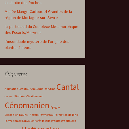
Le Jardin des Roches
Musée Mange-Cailloux et Granites de la
région de Mortagne-sur- Sèvre
La partie sud du Complexe Métamorphique
des Essarts/Mervent
L’insondable mystère de l’origine des
plantes à fleurs
Étiquettes
Cantal
Animation Beautour
Araucaria
barytine
cartes détaillées
Cisaillement
Cénomanien
Epagne
Exposition Faluns - Angers
Faymoreau
Formation de Binic
Formation de Lanvollon
forêt fossile
granite
granitoïdes