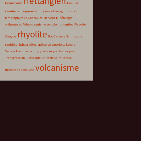
Hettangien
Hermenault
Houiller
ichnites
ichnogenres
Ichthyosarcolites
ignimbrites
lamprophyre
Le Chenaillet
Mervent
Minéralogie
orthogneiss
Paléovolcanisme vendéen
phtanites
Pissotte
rhyolite
Queyras
Roc-Cervelle
Saint-Laurs
sanidine
Sphaerulites
spilite
séisme de La Laigne
Série volcanique de Erquy
Tectonique des plaques
Transgression jurassique
Unité de Saint-Brieuc
volcanisme
unité sans blocs
Viso