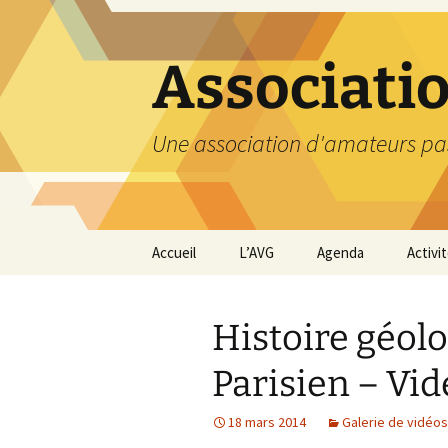
Aller
au
contenu
Associati
Une association d'amateurs pa
Accueil
L’AVG
Agenda
Activi
Qui sommes nous ?
Compt
Histoire géol
Nos coordonnées
Excurs
Parisien – Vi
Nous contacter et
Travau
Adhésion
18 mars 2014
Galerie de vidéos
Visite
carriè