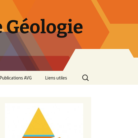
 Géologie
Rechercher :
Publications AVG
Liens utiles
Bulletins annuels
Rétrospective des 50 ans
de l’AVG
Diaporama Exposition
minéralogique AVG 2016