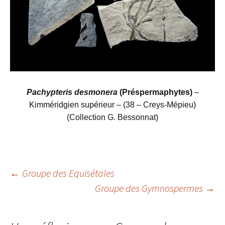
Pachypteris desmonera
(Préspermaphytes)
–
Kimméridgien supérieur – (38 – Creys-Mépieu)
(Collection G. Bessonnat)
Navigation
←
Groupe des Equisétales
Groupe des Gymnospermes
→
des
articles