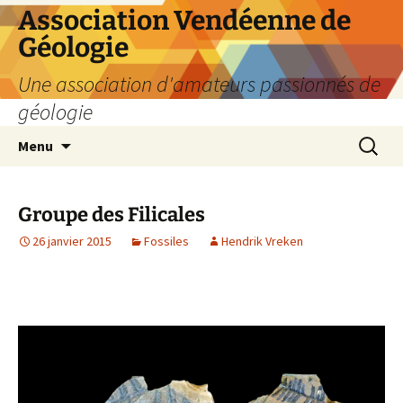
Aller
Association Vendéenne de
au
Géologie
contenu
Une association d'amateurs passionnés de
géologie
Recherc
Menu
Groupe des Filicales
26 janvier 2015
Fossiles
Hendrik Vreken