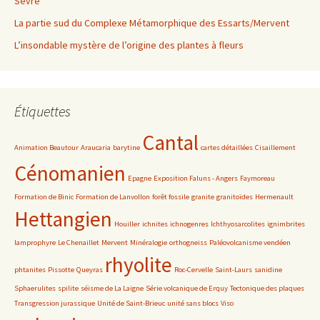
Sèvre
La partie sud du Complexe Métamorphique des Essarts/Mervent
L’insondable mystère de l’origine des plantes à fleurs
Étiquettes
Cantal
Animation Beautour
Araucaria
barytine
cartes détaillées
Cisaillement
Cénomanien
Epagne
Exposition Faluns - Angers
Faymoreau
Formation de Binic
Formation de Lanvollon
forêt fossile
granite
granitoïdes
Hermenault
Hettangien
Houiller
ichnites
ichnogenres
Ichthyosarcolites
ignimbrites
lamprophyre
Le Chenaillet
Mervent
Minéralogie
orthogneiss
Paléovolcanisme vendéen
rhyolite
phtanites
Pissotte
Queyras
Roc-Cervelle
Saint-Laurs
sanidine
Sphaerulites
spilite
séisme de La Laigne
Série volcanique de Erquy
Tectonique des plaques
Transgression jurassique
Unité de Saint-Brieuc
unité sans blocs
Viso