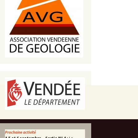
s de roches
es minéraux
fleurements
roupes
Prochaine activité