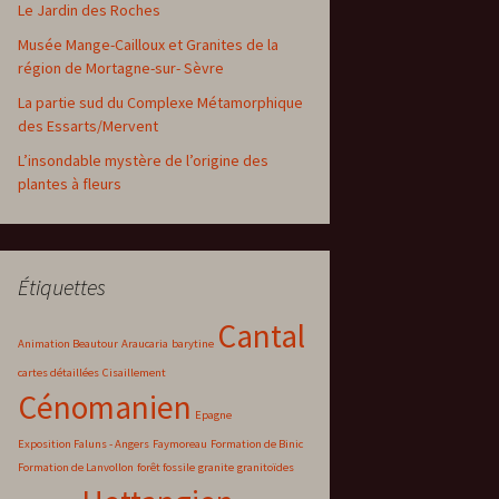
Le Jardin des Roches
Musée Mange-Cailloux et Granites de la
région de Mortagne-sur- Sèvre
La partie sud du Complexe Métamorphique
des Essarts/Mervent
L’insondable mystère de l’origine des
plantes à fleurs
Étiquettes
Cantal
Animation Beautour
Araucaria
barytine
cartes détaillées
Cisaillement
Cénomanien
Epagne
Exposition Faluns - Angers
Faymoreau
Formation de Binic
Formation de Lanvollon
forêt fossile
granite
granitoïdes