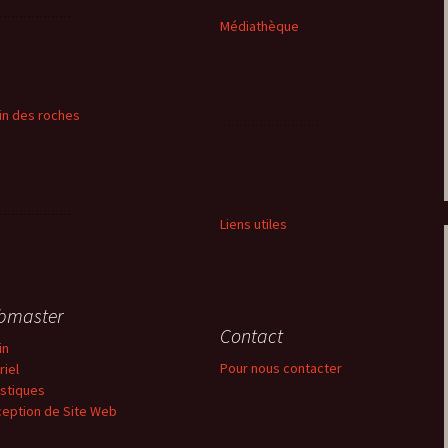
Médiathèque
in des roches
Liens utiles
bmaster
Contact
in
Pour nous contacter
riel
istiques
eption de Site Web