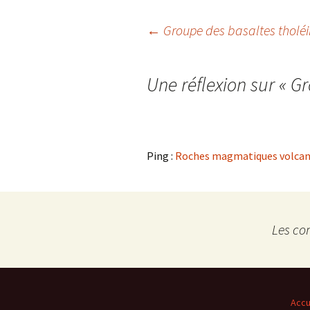
Navigation
←
Groupe des basaltes tholéi
Confé
des
Une réflexion sur «
Gr
articles
Ping :
Roches magmatiques volcani
Les co
Accu