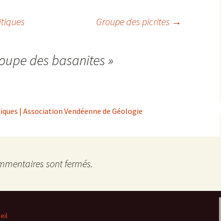
Expositions,
itiques
Groupe des picrites
→
rences
Conférences…
Galerie de photos
Roches
oupe des basanites
»
Diaporamas
Lames mince
Galerie de vidéos
Minéraux
ques | Association Vendéenne de Géologie
Cartes – schémas –
Inventaire d
Echelles des temps
vendéens
Carnets de voyages
Fossiles
mmentaires sont fermés.
Analyse de livres, revues,
Paysages, af
…
Photos de g
eil