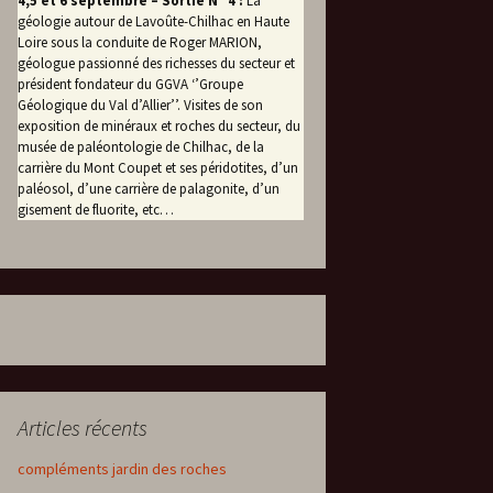
4,5 et 6 septembre – Sortie N° 4 :
La
géologie autour de Lavoûte-Chilhac en Haute
Loire sous la conduite de Roger MARION,
géologue passionné des richesses du secteur et
président fondateur du GGVA ‘’Groupe
Géologique du Val d’Allier’’. Visites de son
exposition de minéraux et roches du secteur, du
musée de paléontologie de Chilhac, de la
carrière du Mont Coupet et ses péridotites, d’un
paléosol, d’une carrière de palagonite, d’un
gisement de fluorite, etc…
Articles récents
compléments jardin des roches