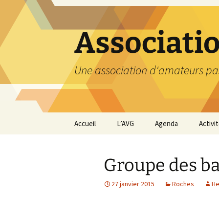
Aller
au
contenu
Associati
Une association d'amateurs pa
Accueil
L’AVG
Agenda
Activi
Qui sommes nous ?
Compt
Groupe des ba
Nos coordonnées
Excurs
27 janvier 2015
Roches
He
Nous contacter et
Travau
Adhésion
Visite
carriè