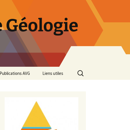
 Géologie
Rechercher :
Publications AVG
Liens utiles
Bulletins annuels
Rétrospective des 50 ans
de l’AVG
Diaporama Exposition
minéralogique AVG 2016