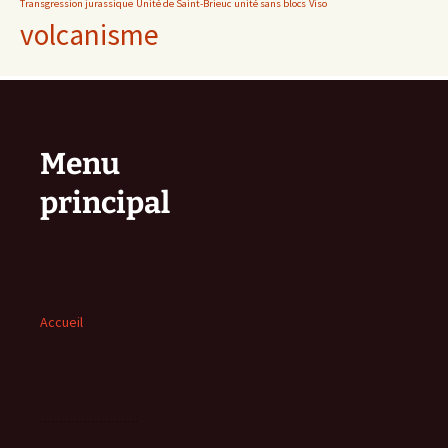
Transgression jurassique
Unité de Saint-Brieuc
unité sans blocs
Viso
volcanisme
Menu
principal
Accueil