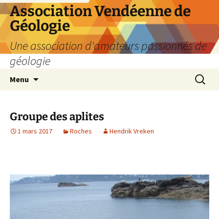
Aller
Association Vendéenne de
au
Géologie
contenu
Une association d'amateurs passionnés de
géologie
Recherc
Menu
Groupe des aplites
1 mars 2017
Roches
Hendrik Vreken