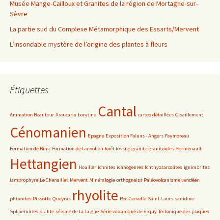
Musée Mange-Cailloux et Granites de la région de Mortagne-sur-
Sèvre
La partie sud du Complexe Métamorphique des Essarts/Mervent
L’insondable mystère de l’origine des plantes à fleurs
Étiquettes
Cantal
Animation Beautour
Araucaria
barytine
cartes détaillées
Cisaillement
Cénomanien
Epagne
Exposition Faluns - Angers
Faymoreau
Formation de Binic
Formation de Lanvollon
forêt fossile
granite
granitoïdes
Hermenault
Hettangien
Houiller
ichnites
ichnogenres
Ichthyosarcolites
ignimbrites
lamprophyre
Le Chenaillet
Mervent
Minéralogie
orthogneiss
Paléovolcanisme vendéen
rhyolite
phtanites
Pissotte
Queyras
Roc-Cervelle
Saint-Laurs
sanidine
Sphaerulites
spilite
séisme de La Laigne
Série volcanique de Erquy
Tectonique des plaques