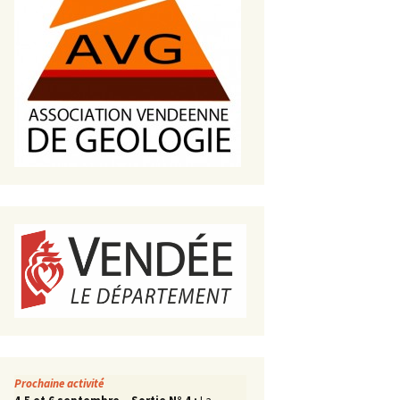
s de roches
es minéraux
fleurements
roupes
Prochaine activité