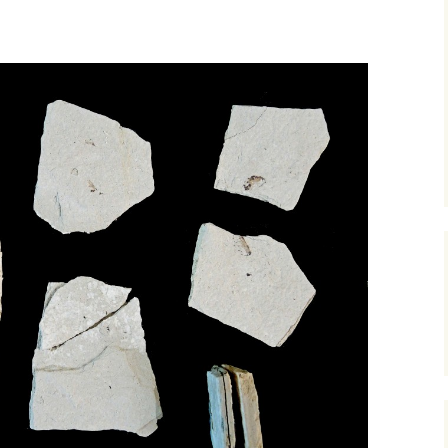
Expositions,
rences
Conférences…
Galerie de photos
Roches
Diaporamas
Lames mince
Galerie de vidéos
Minéraux
Cartes – schémas –
Inventaire d
Echelles des temps
vendéens
Carnets de voyages
Fossiles
Analyse de livres, revues,
Paysages, af
…
Photos de g