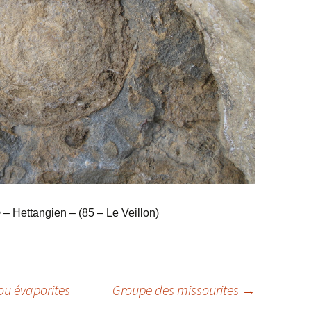
e
– Hettangien – (85 – Le Veillon)
ou évaporites
Groupe des missourites
→