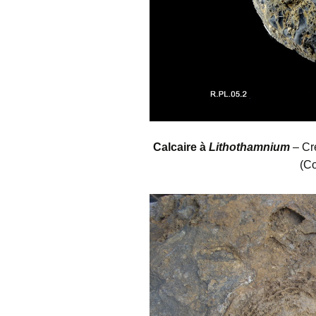
Calcaire à
Lithothamnium
– Cré
(Co