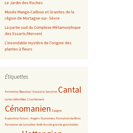
Le Jardin des Roches
Musée Mange-Cailloux et Granites de la
région de Mortagne-sur- Sèvre
La partie sud du Complexe Métamorphique
des Essarts/Mervent
L’insondable mystère de l’origine des
plantes à fleurs
Étiquettes
Cantal
Animation Beautour
Araucaria
barytine
cartes détaillées
Cisaillement
Cénomanien
Epagne
Exposition Faluns - Angers
Faymoreau
Formation de Binic
Formation de Lanvollon
forêt fossile
granite
granitoïdes