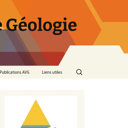
 Géologie
Rechercher :
Publications AVG
Liens utiles
Bulletins annuels
Rétrospective des 50 ans
de l’AVG
Diaporama Exposition
minéralogique AVG 2016