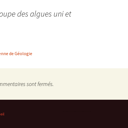
oupe des algues uni et
éenne de Géologie
mmentaires sont fermés.
eil