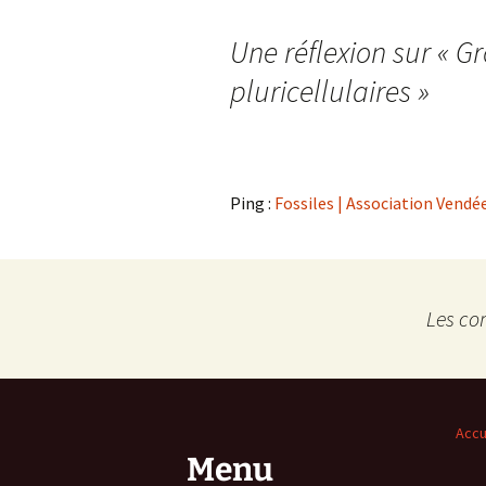
des
Une réflexion sur «
Gr
articles
pluricellulaires
»
Ping :
Fossiles | Association Vend
Les co
Accu
Menu