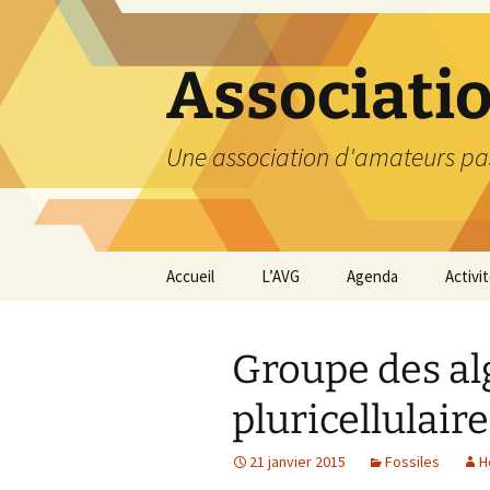
Aller
au
contenu
Associati
Une association d'amateurs pa
Accueil
L’AVG
Agenda
Activi
Qui sommes nous ?
Compt
Groupe des al
Nos coordonnées
Excurs
pluricellulair
Nous contacter et
Travau
Adhésion
21 janvier 2015
Fossiles
H
Visite
carriè