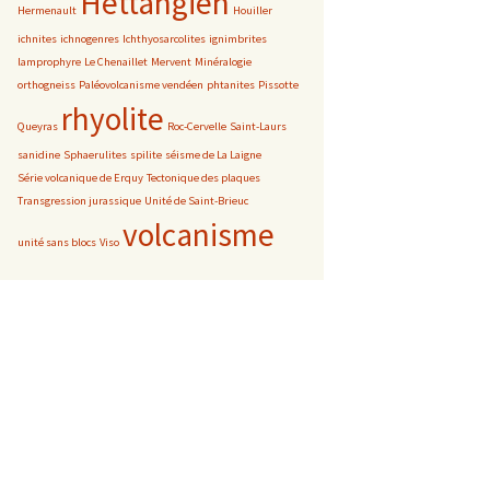
Hettangien
Hermenault
Houiller
ichnites
ichnogenres
Ichthyosarcolites
ignimbrites
lamprophyre
Le Chenaillet
Mervent
Minéralogie
orthogneiss
Paléovolcanisme vendéen
phtanites
Pissotte
rhyolite
Queyras
Roc-Cervelle
Saint-Laurs
sanidine
Sphaerulites
spilite
séisme de La Laigne
Série volcanique de Erquy
Tectonique des plaques
Transgression jurassique
Unité de Saint-Brieuc
volcanisme
unité sans blocs
Viso