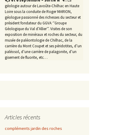
4,5 et 6 septembre – Sortie N° 4 :
La
géologie autour de Lavoûte-Chilhac en Haute
Loire sous la conduite de Roger MARION,
géologue passionné des richesses du secteur et
président fondateur du GGVA ‘’Groupe
Géologique du Val d’Allier’’. Visites de son
exposition de minéraux et roches du secteur, du
musée de paléontologie de Chilhac, de la
carrière du Mont Coupet et ses péridotites, d’un
paléosol, d’une carrière de palagonite, d’un
gisement de fluorite, etc…
Articles récents
compléments jardin des roches