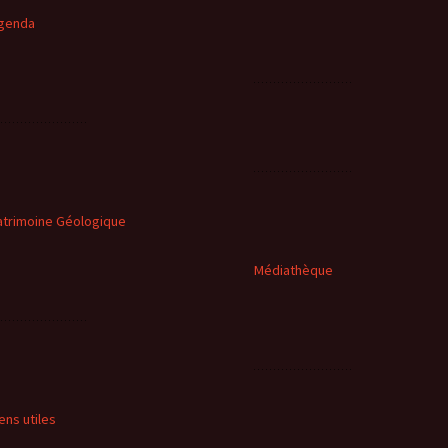
genda
atrimoine Géologique
Médiathèque
iens utiles