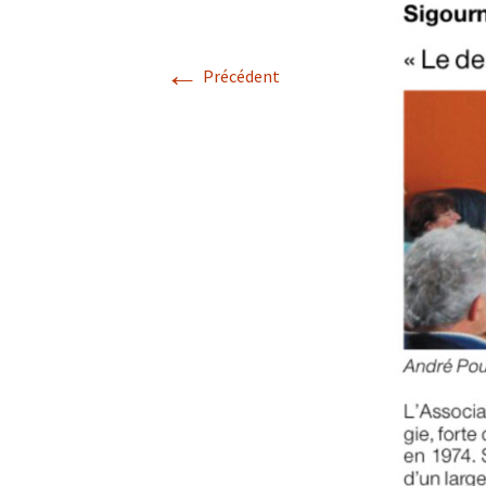
Confé
←
Précédent