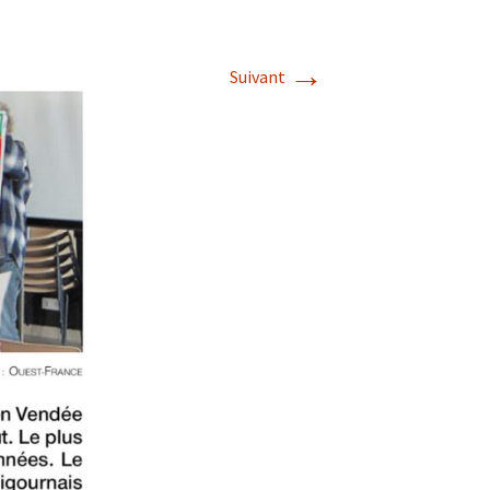
→
Suivant
s de roches
es minéraux
fleurements
roupes