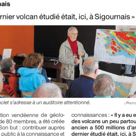
Expositions,
rences
Conférences…
Galerie de photos
Roches
Diaporamas
Lames mince
Galerie de vidéos
Minéraux
Cartes – schémas –
Inventaire d
Echelles des temps
vendéens
Carnets de voyages
Fossiles
Analyse de livres, revues,
Paysages, af
…
Photos de g