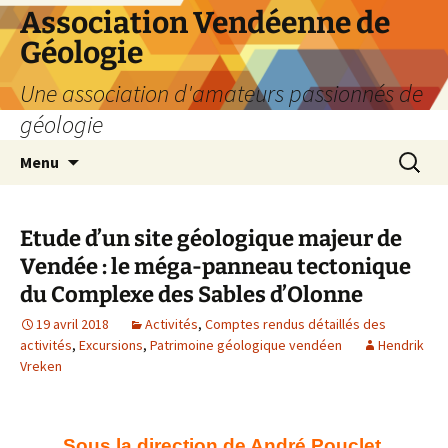
Aller
Association Vendéenne de
au
Géologie
contenu
Une association d'amateurs passionnés de
géologie
Recherc
Menu
Etude d’un site géologique majeur de
Vendée : le méga-panneau tectonique
du Complexe des Sables d’Olonne
19 avril 2018
Activités
,
Comptes rendus détaillés des
activités
,
Excursions
,
Patrimoine géologique vendéen
Hendrik
Vreken
Sous la direction de André Pouclet,