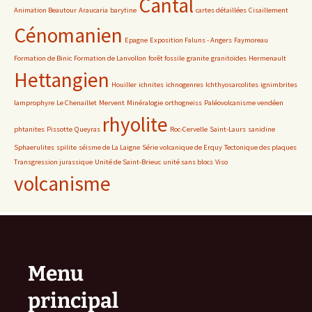
Cantal
Animation Beautour
Araucaria
barytine
cartes détaillées
Cisaillement
Cénomanien
Epagne
Exposition Faluns - Angers
Faymoreau
Formation de Binic
Formation de Lanvollon
forêt fossile
granite
granitoïdes
Hermenault
Hettangien
Houiller
ichnites
ichnogenres
Ichthyosarcolites
ignimbrites
lamprophyre
Le Chenaillet
Mervent
Minéralogie
orthogneiss
Paléovolcanisme vendéen
rhyolite
phtanites
Pissotte
Queyras
Roc-Cervelle
Saint-Laurs
sanidine
Sphaerulites
spilite
séisme de La Laigne
Série volcanique de Erquy
Tectonique des plaques
Transgression jurassique
Unité de Saint-Brieuc
unité sans blocs
Viso
volcanisme
Menu
principal