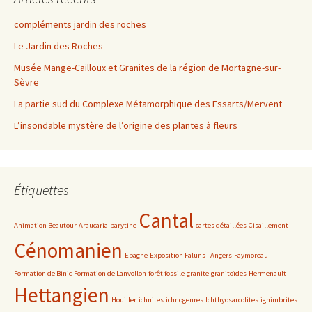
compléments jardin des roches
Le Jardin des Roches
Musée Mange-Cailloux et Granites de la région de Mortagne-sur-
Sèvre
La partie sud du Complexe Métamorphique des Essarts/Mervent
L’insondable mystère de l’origine des plantes à fleurs
Étiquettes
Cantal
Animation Beautour
Araucaria
barytine
cartes détaillées
Cisaillement
Cénomanien
Epagne
Exposition Faluns - Angers
Faymoreau
Formation de Binic
Formation de Lanvollon
forêt fossile
granite
granitoïdes
Hermenault
Hettangien
Houiller
ichnites
ichnogenres
Ichthyosarcolites
ignimbrites