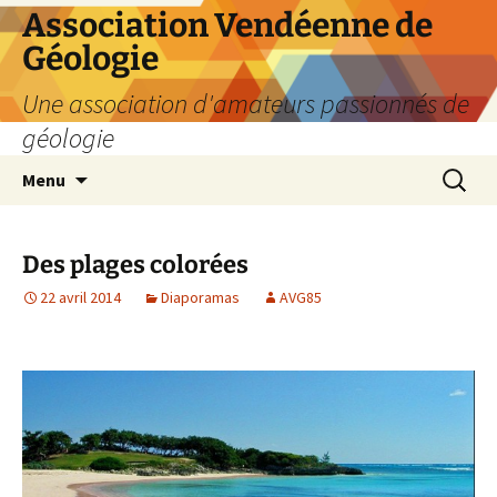
Aller
Association Vendéenne de
au
Géologie
contenu
Une association d'amateurs passionnés de
géologie
Recherc
Menu
Des plages colorées
22 avril 2014
Diaporamas
AVG85