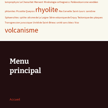
lamprophyre
Le Chenaillet
Mervent
Minéralogie
orthogneiss
Paléovolcanisme vendéen
rhyolite
phtanites
Pissotte
Queyras
Roc-Cervelle
Saint-Laurs
sanidine
Sphaerulites
spilite
séisme de La Laigne
Série volcanique de Erquy
Tectonique des plaques
Transgression jurassique
Unité de Saint-Brieuc
unité sans blocs
Viso
volcanisme
Menu
principal
Accueil