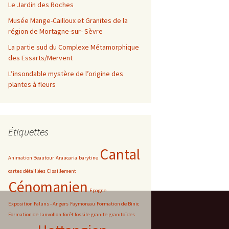
Le Jardin des Roches
Musée Mange-Cailloux et Granites de la
région de Mortagne-sur- Sèvre
La partie sud du Complexe Métamorphique
des Essarts/Mervent
L’insondable mystère de l’origine des
plantes à fleurs
Étiquettes
Cantal
Animation Beautour
Araucaria
barytine
cartes détaillées
Cisaillement
Cénomanien
Epagne
Exposition Faluns - Angers
Faymoreau
Formation de Binic
Formation de Lanvollon
forêt fossile
granite
granitoïdes