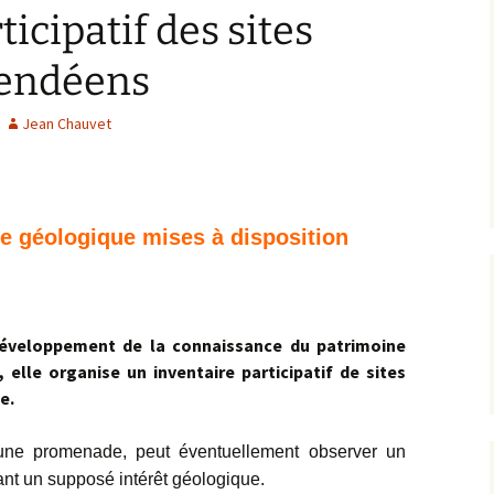
ticipatif des sites
Expositions,
rences
Conférences…
vendéens
Galerie de photos
Roches
Jean Chauvet
Diaporamas
Lames mince
Galerie de vidéos
Minéraux
re géologique mises à disposition
Cartes – schémas –
Inventaire d
Echelles des temps
vendéens
Carnets de voyages
Fossiles
développement de la connaissance du patrimoine
Analyse de livres, revues,
Paysages, af
elle organise un inventaire participatif de sites
…
e.
Photos de g
’une promenade, peut éventuellement observer un
ant un supposé intérêt géologique.