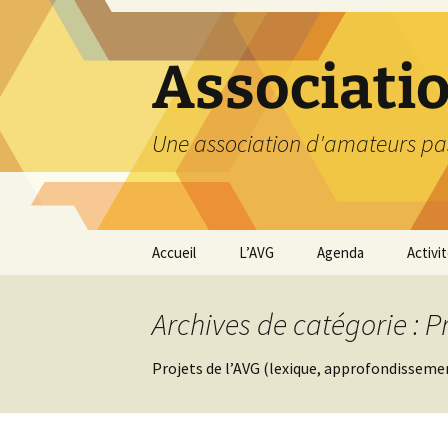
Aller
au
contenu
Associati
Une association d'amateurs pa
Accueil
L’AVG
Agenda
Activi
Qui sommes nous ?
Compt
Archives de catégorie : Pr
Nos coordonnées
Excurs
Projets de l’AVG (lexique, approfondissem
Nous contacter et
Travau
Adhésion
Visite
carriè