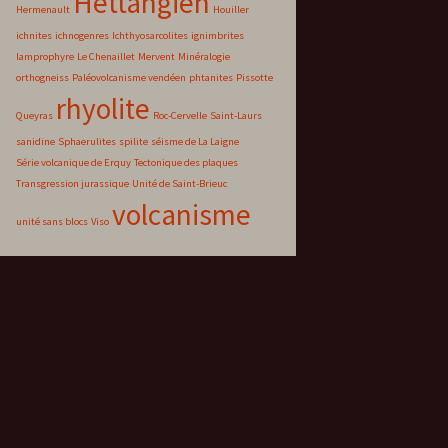
Hettangien
Hermenault
Houiller
ichnites
ichnogenres
Ichthyosarcolites
ignimbrites
lamprophyre
Le Chenaillet
Mervent
Minéralogie
orthogneiss
Paléovolcanisme vendéen
phtanites
Pissotte
rhyolite
Queyras
Roc-Cervelle
Saint-Laurs
sanidine
Sphaerulites
spilite
séisme de La Laigne
Série volcanique de Erquy
Tectonique des plaques
Transgression jurassique
Unité de Saint-Brieuc
volcanisme
unité sans blocs
Viso