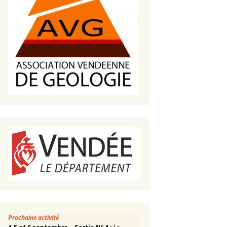
s de roches
es minéraux
fleurements
roupes
Prochaine activité