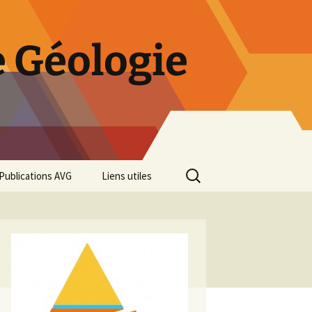
 Géologie
Rechercher :
Publications AVG
Liens utiles
Bulletins annuels
Rétrospective des 50 ans
de l’AVG
Diaporama Exposition
minéralogique AVG 2016