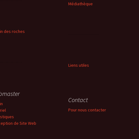
Médiathèque
in des roches
Liens utiles
bmaster
Contact
in
Pour nous contacter
riel
istiques
eption de Site Web