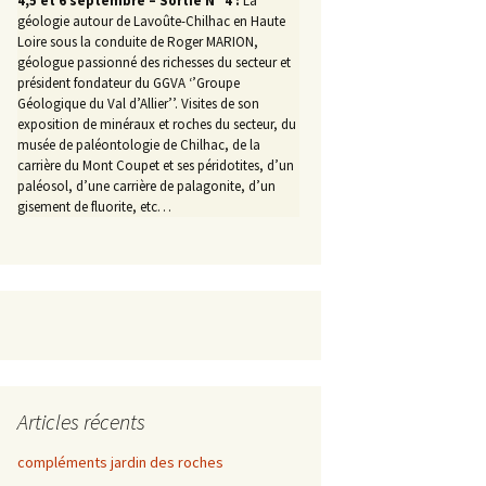
4,5 et 6 septembre – Sortie N° 4 :
La
géologie autour de Lavoûte-Chilhac en Haute
Loire sous la conduite de Roger MARION,
géologue passionné des richesses du secteur et
président fondateur du GGVA ‘’Groupe
Géologique du Val d’Allier’’. Visites de son
exposition de minéraux et roches du secteur, du
musée de paléontologie de Chilhac, de la
carrière du Mont Coupet et ses péridotites, d’un
paléosol, d’une carrière de palagonite, d’un
gisement de fluorite, etc…
Articles récents
compléments jardin des roches