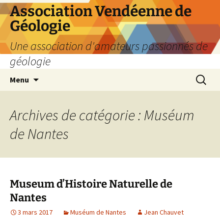
Aller
Association Vendéenne de
au
Géologie
contenu
Une association d'amateurs passionnés de
géologie
Recherc
Menu
Archives de catégorie : Muséum
de Nantes
Museum d’Histoire Naturelle de
Nantes
3 mars 2017
Muséum de Nantes
Jean Chauvet