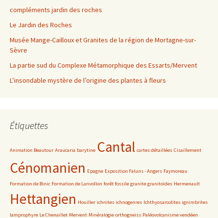
compléments jardin des roches
Le Jardin des Roches
Musée Mange-Cailloux et Granites de la région de Mortagne-sur-
Sèvre
La partie sud du Complexe Métamorphique des Essarts/Mervent
L’insondable mystère de l’origine des plantes à fleurs
Étiquettes
Cantal
Animation Beautour
Araucaria
barytine
cartes détaillées
Cisaillement
Cénomanien
Epagne
Exposition Faluns - Angers
Faymoreau
Formation de Binic
Formation de Lanvollon
forêt fossile
granite
granitoïdes
Hermenault
Hettangien
Houiller
ichnites
ichnogenres
Ichthyosarcolites
ignimbrites
lamprophyre
Le Chenaillet
Mervent
Minéralogie
orthogneiss
Paléovolcanisme vendéen