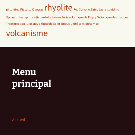
rhyolite
phtanites
Pissotte
Queyras
Roc-Cervelle
Saint-Laurs
sanidine
Sphaerulites
spilite
séisme de La Laigne
Série volcanique de Erquy
Tectonique des plaques
Transgression jurassique
Unité de Saint-Brieuc
unité sans blocs
Viso
volcanisme
Menu
principal
Accueil