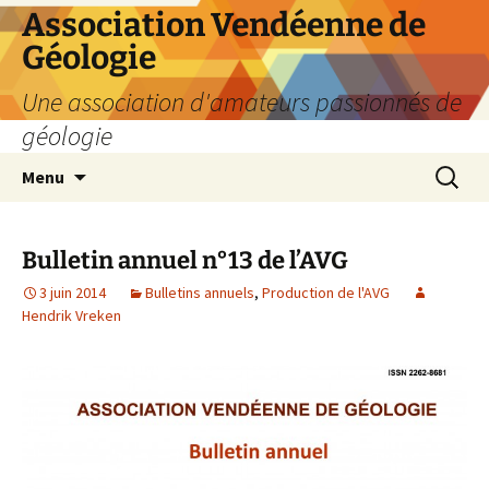
Aller
Association Vendéenne de
au
Géologie
contenu
Une association d'amateurs passionnés de
géologie
Recherc
Menu
Bulletin annuel n°13 de l’AVG
3 juin 2014
Bulletins annuels
,
Production de l'AVG
Hendrik Vreken