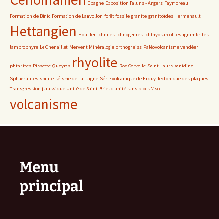
Epagne
Exposition Faluns - Angers
Faymoreau
Formation de Binic
Formation de Lanvollon
forêt fossile
granite
granitoïdes
Hermenault
Hettangien
Houiller
ichnites
ichnogenres
Ichthyosarcolites
ignimbrites
lamprophyre
Le Chenaillet
Mervent
Minéralogie
orthogneiss
Paléovolcanisme vendéen
rhyolite
phtanites
Pissotte
Queyras
Roc-Cervelle
Saint-Laurs
sanidine
Sphaerulites
spilite
séisme de La Laigne
Série volcanique de Erquy
Tectonique des plaques
Transgression jurassique
Unité de Saint-Brieuc
unité sans blocs
Viso
volcanisme
Menu
principal