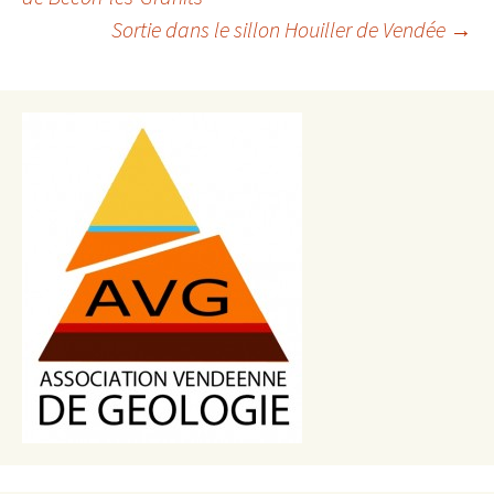
des
Sortie dans le sillon Houiller de Vendée
→
articles