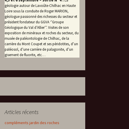
4,5 et 6 septembre – Sortie N° 4 :
La
géologie autour de Lavoûte-Chilhac en Haute
Loire sous la conduite de Roger MARION,
géologue passionné des richesses du secteur et
président fondateur du GGVA ‘’Groupe
Géologique du Val d’Allier’’. Visites de son
exposition de minéraux et roches du secteur, du
musée de paléontologie de Chilhac, de la
carrière du Mont Coupet et ses péridotites, d’un
paléosol, d’une carrière de palagonite, d’un
gisement de fluorite, etc…
Articles récents
compléments jardin des roches