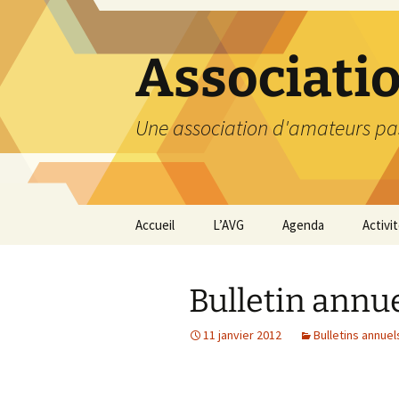
Aller
au
contenu
Associati
Une association d'amateurs pa
Accueil
L’AVG
Agenda
Activi
Qui sommes nous ?
Compt
Bulletin annue
Nos coordonnées
Excurs
11 janvier 2012
Bulletins annuel
Nous contacter et
Travau
Adhésion
Visite
carriè