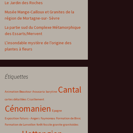
Le Jardin des Roches
Musée Mange-Cailloux et Granites de la
région de Mortagne-sur- Sèvre
La partie sud du Complexe Métamorphique
des Essarts/Mervent
L’insondable mystère de l’origine des
plantes à fleurs
Étiquettes
Cantal
Animation Beautour
Araucaria
barytine
cartes détaillées
Cisaillement
Cénomanien
Epagne
Exposition Faluns - Angers
Faymoreau
Formation de Binic
Formation de Lanvollon
forêt fossile
granite
granitoïdes