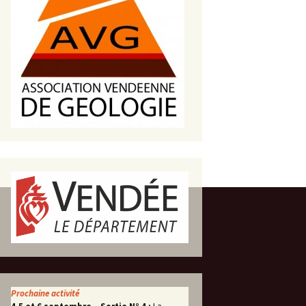
s de roches
es minéraux
fleurements
roupes
Prochaine activité