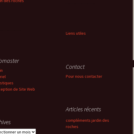
in des roches
Liens utiles
bmaster
Contact
in
Pour nous contacter
riel
istiques
eption de Site Web
Articles récents
compléments jardin des
hives
roches
ives