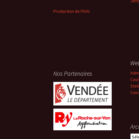
Jard
Production de l'AVG
We
Nos Partenaires
Adm
Cour
Stat
Conc
Arc
Arch