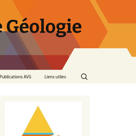
 Géologie
Rechercher :
Publications AVG
Liens utiles
Bulletins annuels
Rétrospective des 50 ans
de l’AVG
Diaporama Exposition
minéralogique AVG 2016