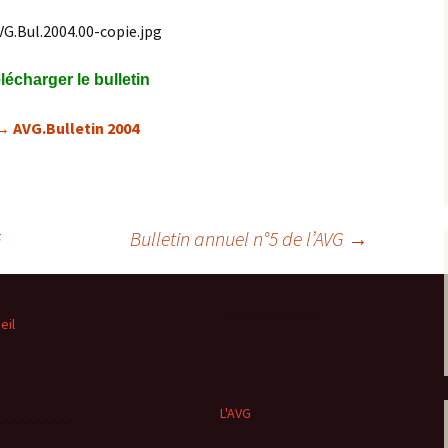
Expositions,
rences
Conférences…
lécharger le bulletin
Galerie de photos
Roches
→ AVG.Bulletin 2004
Diaporamas
Lames mince
Galerie de vidéos
Minéraux
Cartes – schémas –
Inventaire d
G
Bulletin annuel n°5 de l’AVG
→
Echelles des temps
vendéens
Carnets de voyages
Fossiles
eil
Analyse de livres, revues,
Paysages, af
…
Photos de g
L'AVG