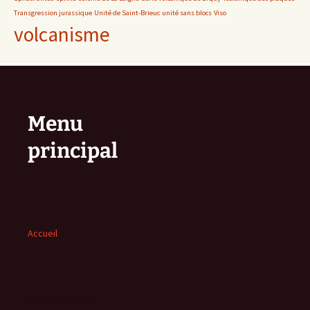
Transgression jurassique
Unité de Saint-Brieuc
unité sans blocs
Viso
volcanisme
Menu
principal
Accueil