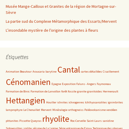
Musée Mange-Cailloux et Granites de la région de Mortagne-sur-
Sèvre
La partie sud du Complexe Métamorphique des Essarts/Mervent
L’insondable mystère de l’origine des plantes à fleurs
Étiquettes
Cantal
Animation Beautour
Araucaria
barytine
cartes détaillées
Cisaillement
Cénomanien
Epagne
Exposition Faluns - Angers
Faymoreau
Formation de Binic
Formation de Lanvollon
forêt fossile
granite
granitoïdes
Hermenault
Hettangien
Houiller
ichnites
ichnogenres
Ichthyosarcolites
ignimbrites
lamprophyre
Le Chenaillet
Mervent
Minéralogie
orthogneiss
Paléovolcanisme vendéen
rhyolite
phtanites
Pissotte
Queyras
Roc-Cervelle
Saint-Laurs
sanidine
Sphaerulites
spilite
séisme de La Laigne
Série volcanique de Erquy
Tectonique des plaques