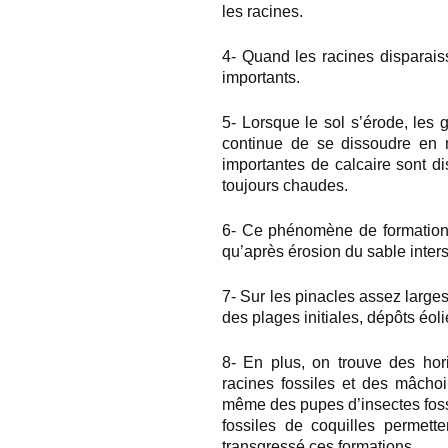
les racines.
4-
Quand les racines disparaiss
importants.
5-
Lorsque le sol s’érode, les g
continue de se dissoudre en 
importantes de calcaire sont 
toujours chaudes.
6-
Ce phénomène de formation d
qu’après érosion du sable interst
7-
Sur les pinacles assez larges
des plages initiales, dépôts éol
8-
En plus, on trouve des hori
racines fossiles et des mâcho
même des pupes d’insectes fossi
fossiles de coquilles permett
transgressé ces formations.