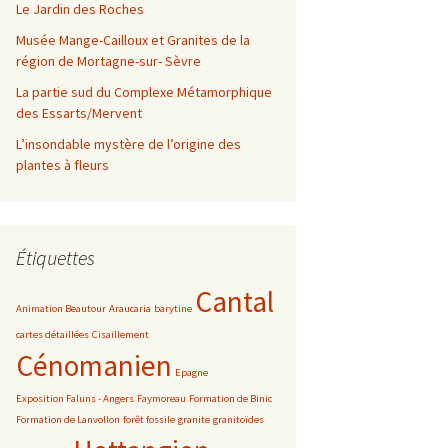
Le Jardin des Roches
Musée Mange-Cailloux et Granites de la
région de Mortagne-sur- Sèvre
La partie sud du Complexe Métamorphique
des Essarts/Mervent
L’insondable mystère de l’origine des
plantes à fleurs
Étiquettes
Cantal
Animation Beautour
Araucaria
barytine
cartes détaillées
Cisaillement
Cénomanien
Epagne
Exposition Faluns - Angers
Faymoreau
Formation de Binic
Formation de Lanvollon
forêt fossile
granite
granitoïdes