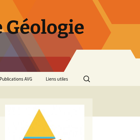
 Géologie
Rechercher :
Publications AVG
Liens utiles
Bulletins annuels
Rétrospective des 50 ans
de l’AVG
Diaporama Exposition
minéralogique AVG 2016