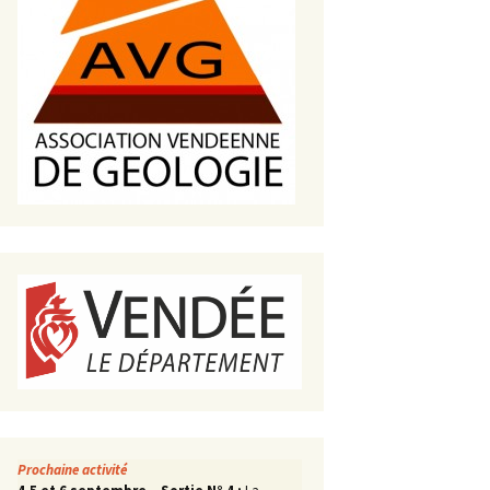
s de roches
es minéraux
fleurements
roupes
Prochaine activité