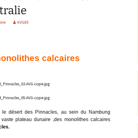
tralie
Expositions,
rences
Conférences…
ine
AVG85
Galerie de photos
Roches
Diaporamas
Lames mince
Galerie de vidéos
Minéraux
onolithes calcaires
Cartes – schémas –
Inventaire d
Echelles des temps
vendéens
Carnets de voyages
Fossiles
Analyse de livres, revues,
Paysages, af
…
le désert des Pinnacles,
au sein du Nambung
Photos de g
 vaste plateau dunaire ,des monolithes calcaires
cles.