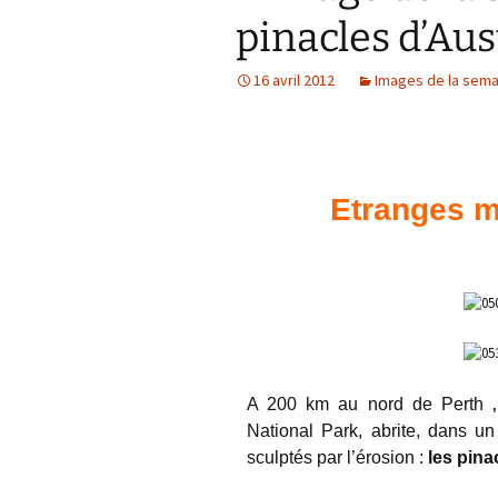
pinacles d’Aus
Confé
16 avril 2012
Images de la sema
Etranges m
A 200 km au nord de Perth
,
National Park, abrite, dans un
sculptés par l’érosion :
les pina