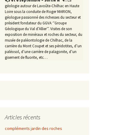
4,5 et 6 septembre – Sortie N° 4 :
La
géologie autour de Lavoûte-Chilhac en Haute
Loire sous la conduite de Roger MARION,
géologue passionné des richesses du secteur et
président fondateur du GGVA ‘’Groupe
Géologique du Val d’Allier’’. Visites de son
exposition de minéraux et roches du secteur, du
musée de paléontologie de Chilhac, de la
carrière du Mont Coupet et ses péridotites, d’un
paléosol, d’une carrière de palagonite, d’un
gisement de fluorite, etc…
Articles récents
compléments jardin des roches