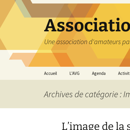
Aller
au
contenu
Associati
Une association d'amateurs pa
Accueil
L’AVG
Agenda
Activi
Qui sommes nous ?
Compt
Archives de catégorie : 
Nos coordonnées
Excurs
Nous contacter et
Travau
Adhésion
L’image de la 
Visite
carriè