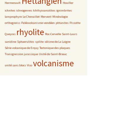
Hettangien
Hermenault
Houiller
ichnites
ichnogenres
Ichthyosarcolites
ignimbrites
lamprophyre
Le Chenaillet
Mervent
Minéralogie
orthogneiss
Paléovolcanisme vendéen
phtanites
Pissotte
rhyolite
Queyras
Roc-Cervelle
Saint-Laurs
sanidine
Sphaerulites
spilite
séisme de La Laigne
Série volcanique de Erquy
Tectonique des plaques
Transgression jurassique
Unité de Saint-Brieuc
volcanisme
unité sans blocs
Viso