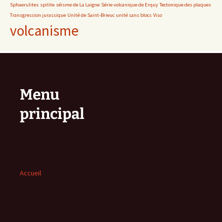
Sphaerulites
spilite
séisme de La Laigne
Série volcanique de Erquy
Tectonique des plaques
Transgression jurassique
Unité de Saint-Brieuc
unité sans blocs
Viso
volcanisme
Menu
principal
Accueil