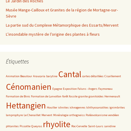
Le Jardin des Roches
Musée Mange-Cailloux et Granites de la région de Mortagne-sur-
Sèvre
La partie sud du Complexe Métamorphique des Essarts/Mervent
L’insondable mystère de l’origine des plantes à fleurs
Étiquettes
Cantal
Animation Beautour
Araucaria
barytine
cartes détaillées
Cisaillement
Cénomanien
Epagne
Exposition Faluns - Angers
Faymoreau
Formation de Binic
Formation de Lanvollon
forêt fossile
granite
granitoïdes
Hermenault
Hettangien
Houiller
ichnites
ichnogenres
Ichthyosarcolites
ignimbrites
lamprophyre
Le Chenaillet
Mervent
Minéralogie
orthogneiss
Paléovolcanisme vendéen
rhyolite
phtanites
Pissotte
Queyras
Roc-Cervelle
Saint-Laurs
sanidine