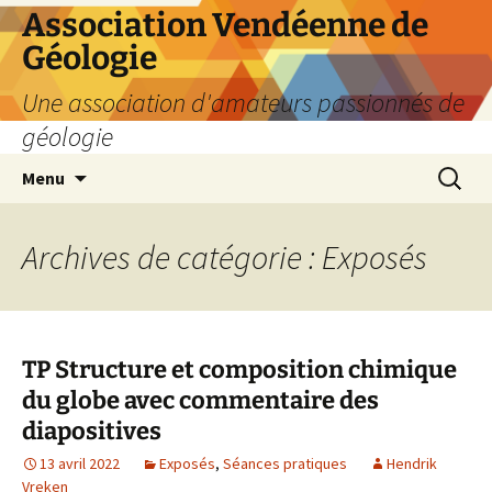
Aller
Association Vendéenne de
au
Géologie
contenu
Une association d'amateurs passionnés de
géologie
Recherc
Menu
Archives de catégorie : Exposés
TP Structure et composition chimique
du globe avec commentaire des
diapositives
13 avril 2022
Exposés
,
Séances pratiques
Hendrik
Vreken