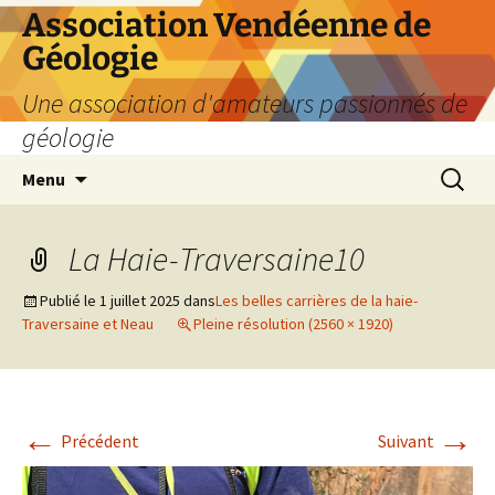
Aller
Association Vendéenne de
au
Géologie
contenu
Une association d'amateurs passionnés de
géologie
Recherc
Menu
La Haie-Traversaine10
Publié le
1 juillet 2025
dans
Les belles carrières de la haie-
Traversaine et Neau
Pleine résolution (2560 × 1920)
←
→
Précédent
Suivant