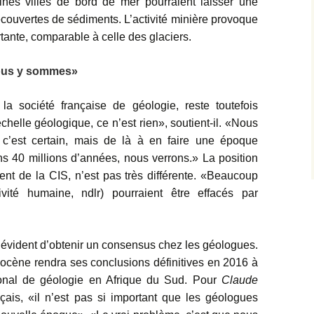
ines villes de bord de mer pourraient laisser une
ecouvertes de sédiments. L’activité minière provoque
tante, comparable à celle des glaciers.
nous y sommes»
a société française de géologie, reste toutefois
chelle géologique, ce n’est rien», soutient-il. «Nous
 c’est certain, mais de là à en faire une époque
s 40 millions d’années, nous verrons.» La position
dent de la CIS, n’est pas très différente. «Beaucoup
ivité humaine, ndlr) pourraient être effacés par
s évident d’obtenir un consensus chez les géologues.
opocène rendra ses conclusions définitives en 2016 à
ional de géologie en Afrique du Sud. Pour
Claude
ais, «il n’est pas si important que les géologues