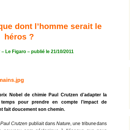
Expositions,
rences
Conférences…
que dont l’homme serait le
Galerie de photos
Roches
héros ?
Diaporamas
Lames mince
– Le Figaro – publié le 21/10/2011
Galerie de vidéos
Minéraux
Cartes – schémas –
Inventaire d
Echelles des temps
vendéens
Carnets de voyages
Fossiles
prix Nobel de chimie Paul Crutzen d’adapter la
Analyse de livres, revues,
Paysages, af
…
du temps pour prendre en compte l’impact de
Photos de g
t fait doucement son chemin.
e
Paul Crutzen
publiait dans
Nature
,
une tribune
dans