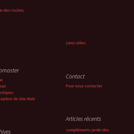
in des roches
Liens utiles
bmaster
Contact
in
Pour nous contacter
riel
istiques
eption de Site Web
Articles récents
compléments jardin des
hives