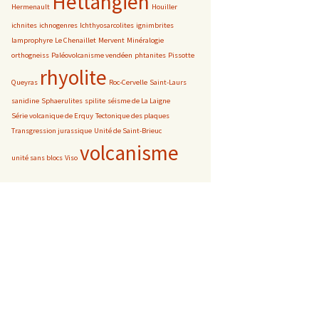
Hettangien
Hermenault
Houiller
ichnites
ichnogenres
Ichthyosarcolites
ignimbrites
lamprophyre
Le Chenaillet
Mervent
Minéralogie
orthogneiss
Paléovolcanisme vendéen
phtanites
Pissotte
rhyolite
Queyras
Roc-Cervelle
Saint-Laurs
sanidine
Sphaerulites
spilite
séisme de La Laigne
Série volcanique de Erquy
Tectonique des plaques
Transgression jurassique
Unité de Saint-Brieuc
volcanisme
unité sans blocs
Viso