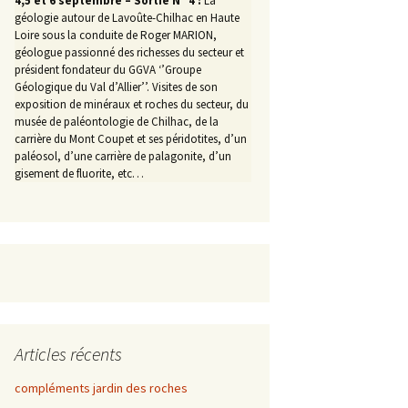
4,5 et 6 septembre – Sortie N° 4 :
La
géologie autour de Lavoûte-Chilhac en Haute
Loire sous la conduite de Roger MARION,
géologue passionné des richesses du secteur et
président fondateur du GGVA ‘’Groupe
Géologique du Val d’Allier’’. Visites de son
exposition de minéraux et roches du secteur, du
musée de paléontologie de Chilhac, de la
carrière du Mont Coupet et ses péridotites, d’un
paléosol, d’une carrière de palagonite, d’un
gisement de fluorite, etc…
Articles récents
compléments jardin des roches