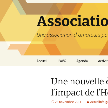
Aller
au
contenu
Associati
Une association d'amateurs pa
Accueil
L’AVG
Agenda
Activi
Qui sommes nous ?
Compt
Une nouvelle è
Nos coordonnées
Excurs
l’impact de l
Nous contacter et
Travau
Adhésion
23 novembre 2011
Actualités 
Visite
carriè