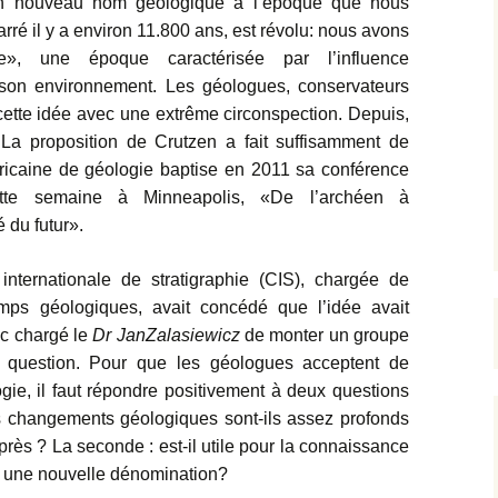
 un nouveau nom géologique à l’époque que nous
arré il y a environ 11.800 ans, est révolu: nous avons
e», une époque caractérisée par l’influence
son environnement. Les géologues, conservateurs
 cette idée avec une extrême circonspection. Depuis,
La proposition de Crutzen a fait suffisamment de
ricaine de géologie baptise en 2011 sa conférence
ette semaine à Minneapolis,
«De l’archéen à
é du futur».
ternationale de stratigraphie (CIS), chargée de
temps géologiques, avait concédé que l’idée avait
nc chargé le
Dr Jan
Zalasiewicz
de monter un groupe
a question. Pour que les géologues acceptent de
ogie, il faut répondre positivement à deux questions
s changements géologiques sont-ils assez profonds
après ? La seconde : est-il utile pour la connaissance
r une nouvelle dénomination?