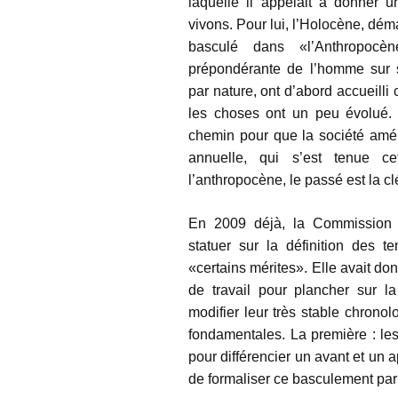
laquelle il appelait à donner
vivons. Pour lui, l’Holocène, dém
basculé dans «l’Anthropocèn
prépondérante de l’homme sur 
par nature, ont d’abord accueilli
les choses ont un peu évolué. 
chemin pour que la société amé
annuelle, qui s’est tenue c
l’anthropocène, le passé est la cl
En 2009 déjà, la Commission in
statuer sur la définition des 
«certains mérites». Elle avait do
de travail pour plancher sur l
modifier leur très stable chronol
fondamentales. La première : le
pour différencier un avant et un 
de formaliser ce basculement pa