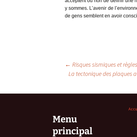
acceptent ou non de définir une 
y sommes. L’avenir de l’environn
de gens semblent en avoir consc
Navigation
←
Risques sismiques et règles
La tectonique des plaques aur
des
articles
Accu
Menu
principal