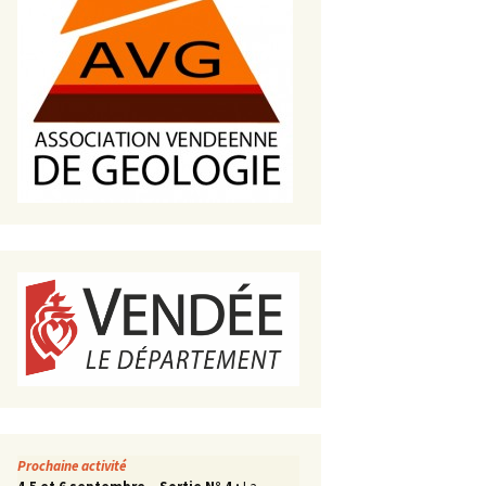
s de roches
es minéraux
fleurements
roupes
Prochaine activité