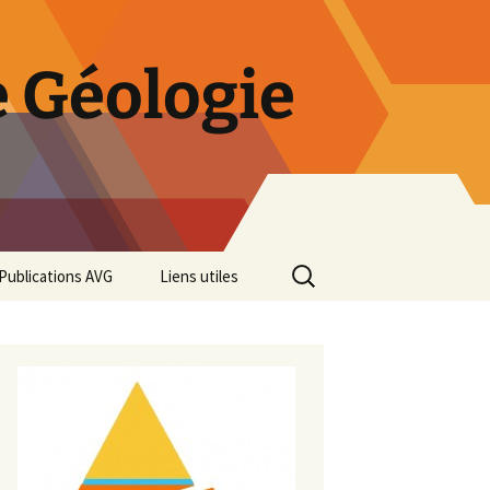
 Géologie
Rechercher :
Publications AVG
Liens utiles
Bulletins annuels
Rétrospective des 50 ans
de l’AVG
Diaporama Exposition
minéralogique AVG 2016