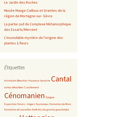
Le Jardin des Roches
Musée Mange-Cailloux et Granites de la
région de Mortagne-sur- Sèvre
La partie sud du Complexe Métamorphique
des Essarts/Mervent
L’insondable mystère de l’origine des
plantes à fleurs
Étiquettes
Cantal
Animation Beautour
Araucaria
barytine
cartes détaillées
Cisaillement
Cénomanien
Epagne
Exposition Faluns - Angers
Faymoreau
Formation de Binic
Formation de Lanvollon
forêt fossile
granite
granitoïdes