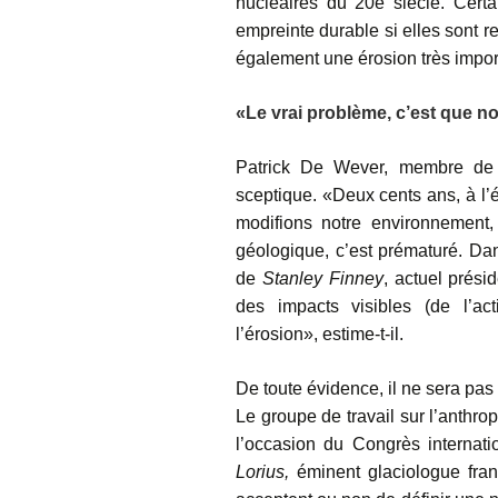
nucléaires du 20e siècle. Certa
empreinte durable si elles sont r
également une érosion très impor
«Le vrai problème, c’est que 
Patrick De Wever
, membre de l
sceptique. «Deux cents ans, à l’é
modifions notre environnement,
géologique, c’est prématuré. Dan
de
Stanley Finney
, actuel prési
des impacts visibles (de l’act
l’érosion», estime-t-il.
De toute évidence, il ne sera pa
Le groupe de travail sur l’anthr
l’occasion du Congrès internat
Lorius,
éminent glaciologue franç