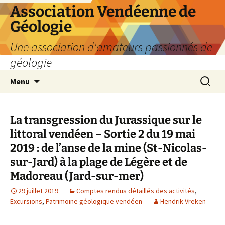
Aller
Association Vendéenne de
au
Géologie
contenu
Une association d'amateurs passionnés de
géologie
Recherc
Menu
La transgression du Jurassique sur le
littoral vendéen – Sortie 2 du 19 mai
2019 : de l’anse de la mine (St-Nicolas-
sur-Jard) à la plage de Légère et de
Madoreau (Jard-sur-mer)
29 juillet 2019
Comptes rendus détaillés des activités
,
Excursions
,
Patrimoine géologique vendéen
Hendrik Vreken