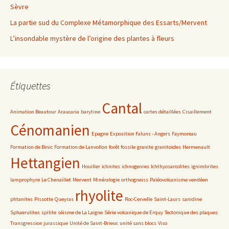
Sèvre
La partie sud du Complexe Métamorphique des Essarts/Mervent
L’insondable mystère de l’origine des plantes à fleurs
Étiquettes
Cantal
Animation Beautour
Araucaria
barytine
cartes détaillées
Cisaillement
Cénomanien
Epagne
Exposition Faluns - Angers
Faymoreau
Formation de Binic
Formation de Lanvollon
forêt fossile
granite
granitoïdes
Hermenault
Hettangien
Houiller
ichnites
ichnogenres
Ichthyosarcolites
ignimbrites
lamprophyre
Le Chenaillet
Mervent
Minéralogie
orthogneiss
Paléovolcanisme vendéen
rhyolite
phtanites
Pissotte
Queyras
Roc-Cervelle
Saint-Laurs
sanidine
Sphaerulites
spilite
séisme de La Laigne
Série volcanique de Erquy
Tectonique des plaques
Transgression jurassique
Unité de Saint-Brieuc
unité sans blocs
Viso